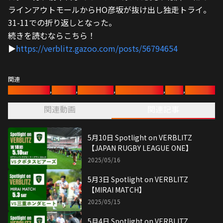
ラインアウトモールからHO彦坂が抜け出し独走トライ。
31-11での折り返しとなった。　
続きを読むならこちら！
▶︎
https://verblitz.gazoo.com/posts/56794654
関連
ヴェルブリッツ
,
ラグビー
,
トヨタイムズ
,
トヨタアスリート
,
トヨタ
,
ラグビー部
関連動画
関連記事
5月10日 Spotlight on VERBLITZ
【JAPAN RUGBY LEAGUE ONE】
2025/05/16
5月3日 Spotlight on VERBLITZ
【MIRAI MATCH】
2025/05/15
5月4日 Spotlight on VERBLITZ