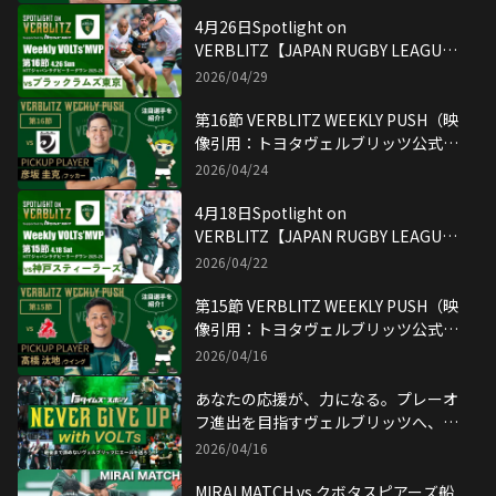
4月26日Spotlight on
VERBLITZ【JAPAN RUGBY LEAGUE
ONE】映像引用：トヨタヴェルブリッ
2026/04/29
ツ公式YouTubeチャンネル
第16節 VERBLITZ WEEKLY PUSH（映
像引用：トヨタヴェルブリッツ公式
YouTubeチャンネル）
2026/04/24
4月18日Spotlight on
VERBLITZ【JAPAN RUGBY LEAGUE
ONE】映像引用：トヨタヴェルブリッ
2026/04/22
ツ公式YouTubeチャンネル
第15節 VERBLITZ WEEKLY PUSH（映
像引用：トヨタヴェルブリッツ公式
YouTubeチャンネル）
2026/04/16
あなたの応援が、力になる。プレーオ
フ進出を目指すヴェルブリッツへ、応
援メッセージを募集！
2026/04/16
MIRAI MATCH vs クボタスピアーズ船