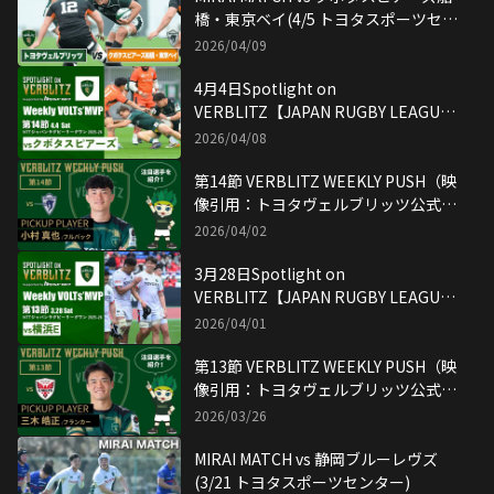
橋・東京ベイ(4/5 トヨタスポーツセン
ター)
2026/04/09
4月4日Spotlight on
VERBLITZ【JAPAN RUGBY LEAGUE
ONE】映像引用：トヨタヴェルブリッ
2026/04/08
ツ公式YouTubeチャンネル
第14節 VERBLITZ WEEKLY PUSH（映
像引用：トヨタヴェルブリッツ公式
YouTubeチャンネル）
2026/04/02
3月28日Spotlight on
VERBLITZ【JAPAN RUGBY LEAGUE
ONE】映像引用：トヨタヴェルブリッ
2026/04/01
ツ公式YouTubeチャンネル
第13節 VERBLITZ WEEKLY PUSH（映
像引用：トヨタヴェルブリッツ公式
YouTubeチャンネル）
2026/03/26
MIRAI MATCH vs 静岡ブルーレヴズ
(3/21 トヨタスポーツセンター)