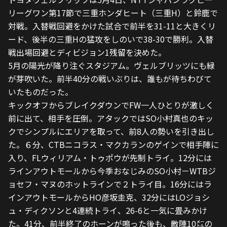
リーグワン第17節で三重ホンダヒート（三重H）と鈴鹿で
対戦。入替戦回避をかけた試合で前半を31-11と大きくリ
ード、後半の三重Hの猛攻をしのいで38-30で勝利。入替
戦出場回避とディビジョン1残留を決めた。　
5月の陽光が降り注ぐスタジアム。ヴェルブリッツにも緑
が芽吹いた。前半40分の戦いぶりは、誰もが待ちわびて
いたものだった。　
キックオフからブレイクダウンでFW一人ひとりが激しく
前に出て、相手を圧倒。アタックではSO小村真也のキッ
クでシンプルにエリアを取って、前8人の勢いを引き出し
た。６分、CTBニコラス・マクカランのゲインで相手陣に
入り、FLウィリアム・トゥポウが先制トライ。12分には
ラインアウトモールから今季おなじみのSO小村－WTBジ
ョセフ・マヌのホットラインで２トライ目。16分にはラ
インアウトモールからHO彦坂圭克、32分にはLOジョシ
ュ・ディクソンと4連続トライ、26-6と一気に畳みかけ
た。41分、前半終了のホーンが鳴った後も、敵陣10㍍の