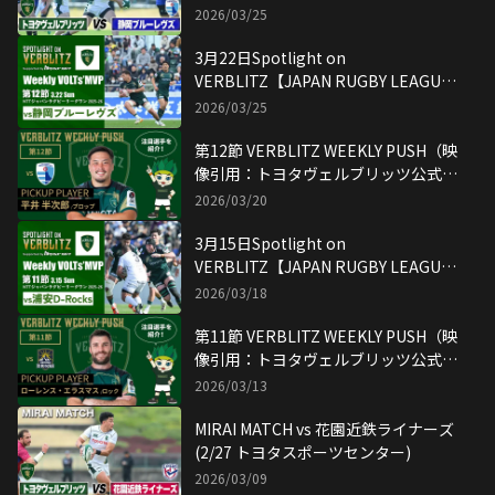
2026/03/25
3月22日Spotlight on
VERBLITZ【JAPAN RUGBY LEAGUE
ONE】映像引用：トヨタヴェルブリッ
2026/03/25
ツ公式YouTubeチャンネル
第12節 VERBLITZ WEEKLY PUSH（映
像引用：トヨタヴェルブリッツ公式
YouTubeチャンネル）
2026/03/20
3月15日Spotlight on
VERBLITZ【JAPAN RUGBY LEAGUE
ONE】映像引用：トヨタヴェルブリッ
2026/03/18
ツ公式YouTubeチャンネル
第11節 VERBLITZ WEEKLY PUSH（映
像引用：トヨタヴェルブリッツ公式
YouTubeチャンネル）
2026/03/13
MIRAI MATCH vs 花園近鉄ライナーズ
(2/27 トヨタスポーツセンター)
2026/03/09