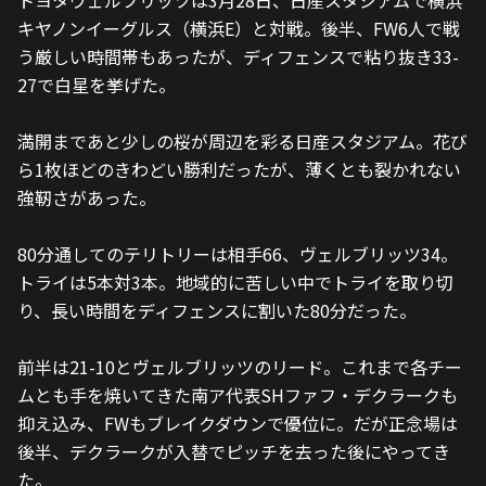
トヨタヴェルブリッツは3月28日、日産スタジアムで横浜
キヤノンイーグルス（横浜E）と対戦。後半、FW6人で戦
う厳しい時間帯もあったが、ディフェンスで粘り抜き33-
27で白星を挙げた。　
満開まであと少しの桜が周辺を彩る日産スタジアム。花び
ら1枚ほどのきわどい勝利だったが、薄くとも裂かれない
強靭さがあった。　
80分通してのテリトリーは相手66、ヴェルブリッツ34。
トライは5本対3本。地域的に苦しい中でトライを取り切
り、長い時間をディフェンスに割いた80分だった。
前半は21-10とヴェルブリッツのリード。これまで各チー
ムとも手を焼いてきた南ア代表SHファフ・デクラークも
抑え込み、FWもブレイクダウンで優位に。だが正念場は
後半、デクラークが入替でピッチを去った後にやってき
た。