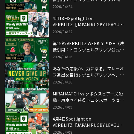
YouTubeチャンネル）
2026/04/24
4月18日Spotlight on
VERBLITZ【JAPAN RUGBY LEAGUE
ONE】映像引用：トヨタヴェルブリッ
2026/04/22
ツ公式YouTubeチャンネル
第15節 VERBLITZ WEEKLY PUSH（映
像引用：トヨタヴェルブリッツ公式
YouTubeチャンネル）
2026/04/16
あなたの応援が、力になる。プレーオ
フ進出を目指すヴェルブリッツへ、応
援メッセージを募集！
2026/04/16
MIRAI MATCH vs クボタスピアーズ船
橋・東京ベイ(4/5 トヨタスポーツセン
ター)
2026/04/09
4月4日Spotlight on
VERBLITZ【JAPAN RUGBY LEAGUE
ONE】映像引用：トヨタヴェルブリッ
2026/04/08