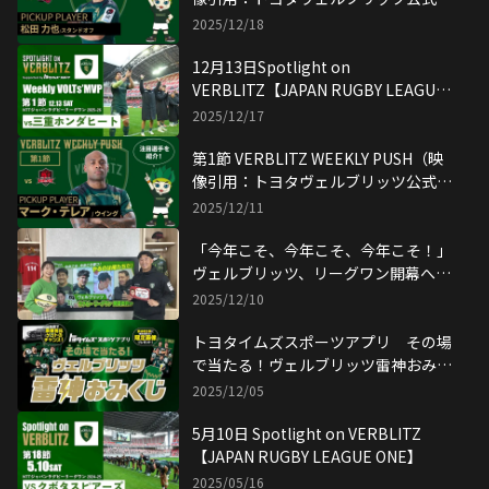
YouTubeチャンネル）
2025/12/18
12月13日Spotlight on
VERBLITZ【JAPAN RUGBY LEAGUE
ONE】映像引用：トヨタヴェルブリッ
2025/12/17
ツ公式YouTubeチャンネル
第1節 VERBLITZ WEEKLY PUSH（映
像引用：トヨタヴェルブリッツ公式
YouTubeチャンネル）
2025/12/11
「今年こそ、今年こそ、今年こそ！」
ヴェルブリッツ、リーグワン開幕への
決意
2025/12/10
トヨタイムズスポーツアプリ その場
で当たる！ヴェルブリッツ雷神おみく
じ
2025/12/05
5月10日 Spotlight on VERBLITZ
【JAPAN RUGBY LEAGUE ONE】
2025/05/16