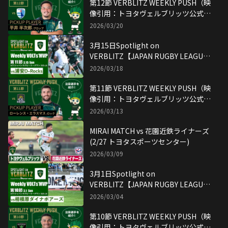
第12節 VERBLITZ WEEKLY PUSH（映
像引用：トヨタヴェルブリッツ公式
YouTubeチャンネル）
2026/03/20
3月15日Spotlight on
VERBLITZ【JAPAN RUGBY LEAGUE
ONE】映像引用：トヨタヴェルブリッ
2026/03/18
ツ公式YouTubeチャンネル
第11節 VERBLITZ WEEKLY PUSH（映
像引用：トヨタヴェルブリッツ公式
YouTubeチャンネル）
2026/03/13
MIRAI MATCH vs 花園近鉄ライナーズ
(2/27 トヨタスポーツセンター)
2026/03/09
3月1日Spotlight on
VERBLITZ【JAPAN RUGBY LEAGUE
ONE】映像引用：トヨタヴェルブリッ
2026/03/04
ツ公式YouTubeチャンネル
第10節 VERBLITZ WEEKLY PUSH（映
像引用：トヨタヴェルブリッツ公式