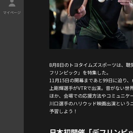
マ
イ
ペ
ー
ジ
8月8日のトヨタイムズスポーツは、聴
フリンピック」を特集した。
11月15日の開幕まであと99日に迫
上剛輝選手がVTRで出演。音がない世
ほか、会場での応援方法やコミュニケ
川口選手のハリウッド映画出演という
予習しよう！
日本初開催「デフリンピ