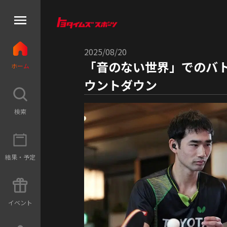
2025/08/20
「音のない世界」でのバト
ホ
ー
ム
ウントダウン
検
索
結
果
・
予
定
イ
ベ
ン
ト