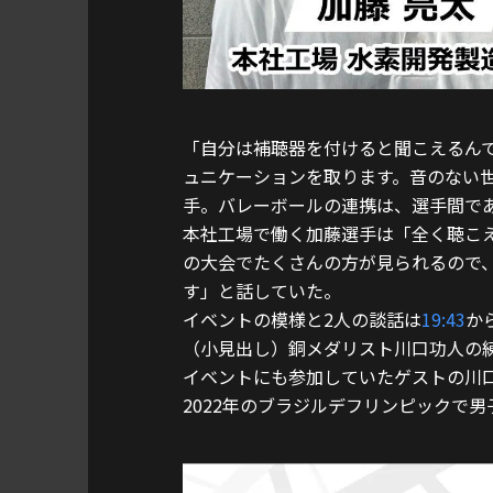
「自分は補聴器を付けると聞こえるん
ュニケーションを取ります。音のない
手。バレーボールの連携は、選手間で
本社工場で働く加藤選手は「全く聴こ
の大会でたくさんの方が見られるので
す」と話していた。
イベントの模様と2人の談話は
19:43
か
（小見出し）銅メダリスト川口功人の
イベントにも参加していたゲストの川
2022年のブラジルデフリンピックで