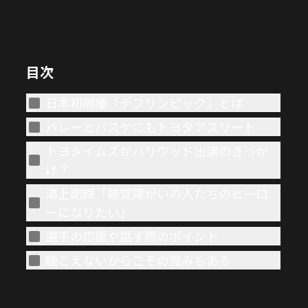
目次
日本初開催「デフリンピック」とは
バレーとバスケにもトヨタアスリート
トヨタイムズがハリウッド出演のきっか
け？
湯上剛輝「聴覚障がいの人たちのヒーロ
ーになりたい」
選手の応援や話す際のポイント
聴こえないからこその強みもある