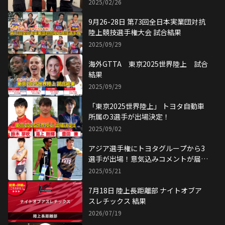
「東京2025世界陸上」 トヨタ自動車
所属の3選手が出場決定！
2025/09/02
アジア選手権にトヨタグループから3
選手が出場！意気込みコメントが届き
ました。
2025/05/21
7月18日 陸上長距離部 ナイトオブア
スレチックス 結果
2026/07/19
7月18日 陸上長距離部 ホクレンディ
スタンス士別大会 結果
2026/07/18
7月15日 陸上長距離部 ホクレンディ
スタンス深川大会 結果
2026/07/15