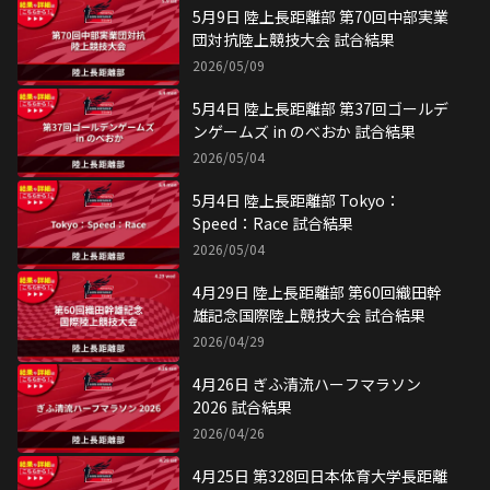
5月4日 陸上長距離部 Tokyo：
Speed：Race 試合結果
2026/05/04
4月29日 陸上長距離部 第60回織田幹
雄記念国際陸上競技大会 試合結果
2026/04/29
4月26日 ぎふ清流ハーフマラソン
2026 試合結果
2026/04/26
4月25日 第328回日本体育大学長距離
競技会 試合結果
2026/04/26
4月11日 陸上長距離部 第34回金栗記
念選抜陸上中長距離熊本大会 試合結
果
2026/04/12
4月4日 陸上長距離部 第38回 梅村学園
陸上競技大会 試合結果