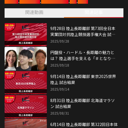
円盤投・ハードル・長距離の魅力と
は？ 陸上選手を支える「＃となり目
線」
2025/09/18
9月14日 陸上長距離部 東京2025世界
陸上 試合結果
2025/09/14
8月31日 陸上長距離部 北海道マラソ
ン 試合結果
2025/08/31
6月14日 陸上長距離部 第322回日本体
育大学長距離競技会 試合結果
2025/06/15
6月14日 陸上長距離部 ホクレンディ
スタンスチャレンジ士別大会 試合結
果
2025/06/15
6月11日 陸上長距離部 ホクレンディ
スタンスチャレンジ深川大会 試合結