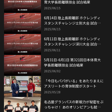
果
2025/06/11
5月31日-6月1日 第321回日本体育大
学長距離競技会 試合結果
2025/06/02
「今日もパパがいる」をあたりまえに
アスリートの育休制度がスタート
2025/05/28
名古屋グランパスの新戦力が秘密をぶ
っちゃけ！ あのオリンピアンも就職
を熱望？
2025/02/26
9月26-28日 第73回全日本実業団対抗
陸上競技選手権大会 試合結果
2025/09/29
海外GTTA 東京2025世界陸上 試合
結果
2025/09/29