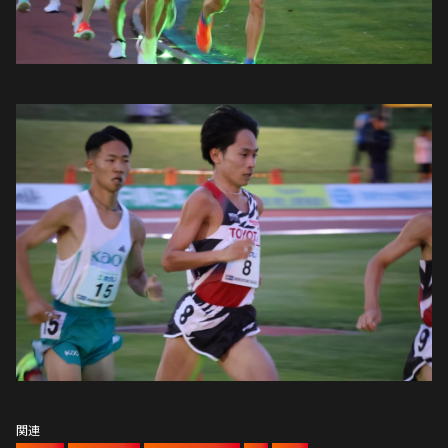
関連
陸上競技
,
陸上長距離部
,
トヨタアスリート
,
陸上
,
トヨタ
関連動画
関連記事
9月28日 陸上長距離部 第73回全日本
実業団対抗陸上競技選手権大会 試合
結果
2025/09/28