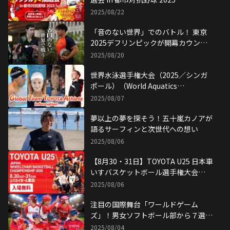
2025/08/22
「音のない世界」でのバトル！ 東京
2025デフリンピックが開幕カウント
ダウン
2025/08/20
世界水泳選手権大会（2025／シンガ
ポール）（World Aquatics
Championships Singapore 2025）
2025/08/07
でGTTAメダルラッシュ！
夢以上の夢を探そう！五十嵐カノアが
語るサーフィンと次世代への想い
2025/08/06
【8月30・31日】TOYOTA U25 日本車
いすバスケットボール選手権大会
2025、とよたスポーツフェスティバ
2025/08/06
ルが同時開催！
注目の国際舞台「ワールドゲーム
ズ」！男女ソフトボール部から７選手
が 世界一を目指す！
2025/08/04