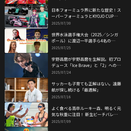
日本フォーミュラ界に新たな歴史！ス
ーパーフォーミュラとKYOJO CUPが
同時開催!!
2025/07/30
世界水泳選手権大会（2025／シンガ
ポール）に渡辺一平選手ら4名の
GTTAが出場！
2025/07/25
宇野昌磨が宇野昌磨を生解説。初プロ
デュース「Ice Brave」と「2」への想
い
2025/07/24
サッカーも子育ても正解はない。遠藤
航が探し続ける「最適解」
2025/07/16
よく食べる高卒ルーキー森、明るく元
気な秋重に注目！ 新生ビーチバレー
ボール部
2025/07/09