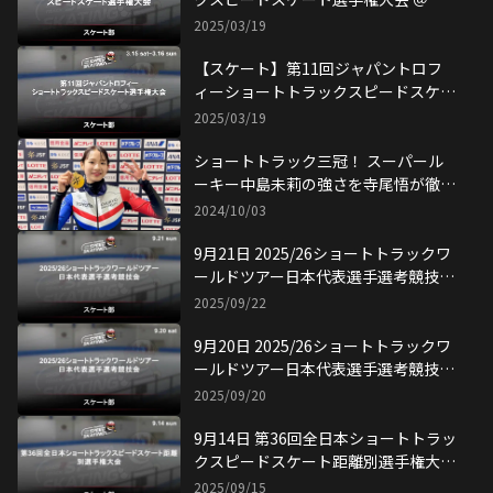
京
2025/03/19
【スケート】第11回ジャパントロフ
ィーショートトラックスピードスケー
ト選手権大会
2025/03/19
ショートトラック三冠！ スーパール
ーキー中島未莉の強さを寺尾悟が徹底
解剖
2024/10/03
9月21日 2025/26ショートトラックワ
ールドツアー日本代表選手選考競技会
試合結果
2025/09/22
9月20日 2025/26ショートトラックワ
ールドツアー日本代表選手選考競技会
試合結果
2025/09/20
9月14日 第36回全日本ショートトラッ
クスピードスケート距離別選手権大会
試合結果
2025/09/15