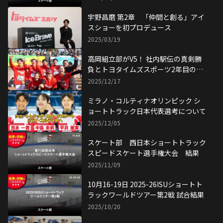
宇野昌磨 第2章 「仲間と創る」アイ
スショーを初プロデュース
2025/03/19
高岡組立部がV5！ 社内駅伝の真剣勝
負とトヨタイムズスポーツ2年目の挑
戦
2025/12/17
ミラノ・コルティナオリンピック シ
ョートトラック日本代表選考について
2025/12/05
スケート部 西日本ショートトラック
スピードスケート選手権大会 結果
2025/11/09
10月16-19日 2025-26ISUショートト
ラックワールドツアー第2戦 試合結果
2025/10/20