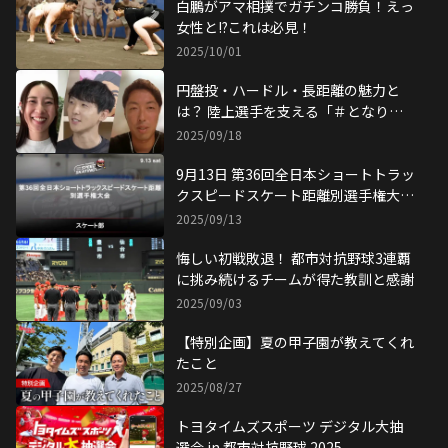
白鵬がアマ相撲でガチンコ勝負！えっ
女性と!?これは必見！
2025/10/01
円盤投・ハードル・長距離の魅力と
は？ 陸上選手を支える「＃となり目
線」
2025/09/18
9月13日 第36回全日本ショートトラッ
クスピードスケート距離別選手権大会
試合結果
2025/09/13
悔しい初戦敗退！ 都市対抗野球3連覇
に挑み続けるチームが得た教訓と感謝
2025/09/03
【特別企画】夏の甲子園が教えてくれ
たこと
2025/08/27
トヨタイムズスポーツ デジタル大抽
選会 in 都市対抗野球 2025