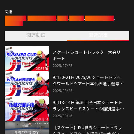
関連
トヨタイムズ
,
トヨタアスリート
,
トヨタ
,
スケート
,
ショートトラック
,
スケート部
関連動画
関連記事
スケート ショートトラック 大会リ
ポ―ト
2025/07/23
9月20-21日 2025/26ショートトラッ
クワールドツアー日本代表選手選考競
技会 ハイライト
2025/09/23
9月13-14日 第36回全日本ショートト
ラックスピードスケート距離別選手権
大会 ハイライト
2025/09/16
【スケート】ISU世界ショートトラッ
クスピードスケート選手権大会 ＠北