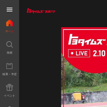
ホ
ー
ム
検
索
結
果
・
予
定
イ
ベ
ン
ト