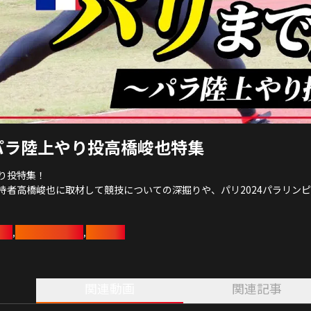
パラ陸上やり投高橋峻也特集
り投特集！
持者高橋峻也に取材して競技についての深掘りや、パリ2024パラリン
ムズ
パラリンピック
高橋峻也
,
,
初の沖縄。
合宿の様子に密着してやり投にも挑戦しました。その結果はいかに！？
あのピアノの得意なトヨタアスリートも合同練習！？
関連動画
関連記事