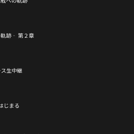
挑戦への軌跡
の軌跡‐ 第２章
レース生中継
はじまる