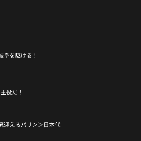
岐阜を駆ける！
の主役だ！
境迎えるパリ＞＞日本代