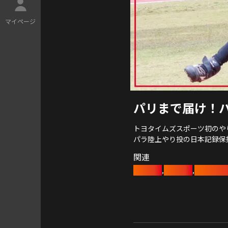
マ
イ
ペ
ー
ジ
パリまで届け！
トヨタイムズスポーツ初のや
パラ陸上やり投の日本記録保
介。
関連
陸上競技
豊田章男
トヨタイ
,
,
今回の取材先はトヨタイムズ
半袖姿の森田キャスターが、
そして、高橋選手だけでなく
是非ご覧ください！