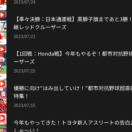
2023/07/24
【準々決勝：日本通運戦】黒獅子旗まであと3勝！
継レッドクルーザーズ
2023/07/22
【1回戦：Honda戦】今年もやるぞ！都市対抗野球
ーザーズ
2023/07/15
優勝に向け“はみ出していけ！"都市対抗野球超直
特集！
2023/07/15
今年もやってきた！トヨタ新人アスリートの告白2
しゃ〜い！