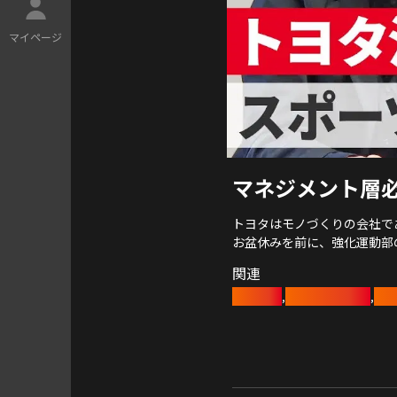
マ
イ
ペ
ー
ジ
マネジメント層
トヨタはモノづくりの会社で
お盆休みを前に、強化運動部
トップアスリートを束ねる監
関連
豊田章男
アンテロープス
レ
,
,
座談会に参加したのは
女子バスケアンテロープスの
スケート部の寺尾悟監督、
硬式野球部レッドクルーザー
FIBA殿堂入りの大神さん、
競技も違えば、キャラクター