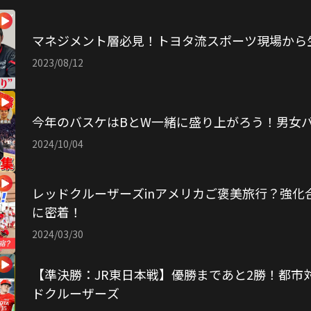
んな声のかけ方がいいのか？目標はどう設定する？
だくさん！
マネジメント層必見！トヨタ流スポーツ現場から生
2023/08/12
監督を迎え、
らいます！
今年のバスケはBとW一緒に盛り上がろう！男女
2024/10/04
レッドクルーザーズinアメリカご褒美旅行？強化
に密着！
2024/03/30
【準決勝：JR東日本戦】優勝まであと2勝！都市対
ドクルーザーズ