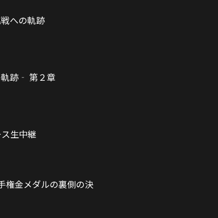
挑戦への軌跡
の軌跡‐ 第２章
レース生中継
手権金メダルの裏側の決