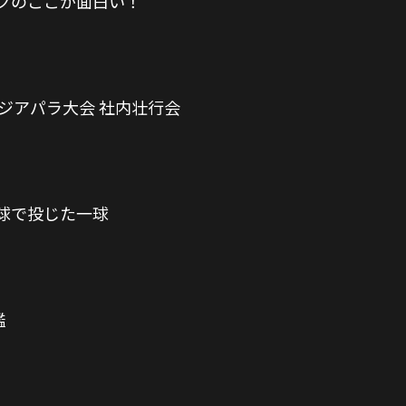
クのここが面白い！
ジアパラ大会 社内壮行会
球で投じた一球
鑑