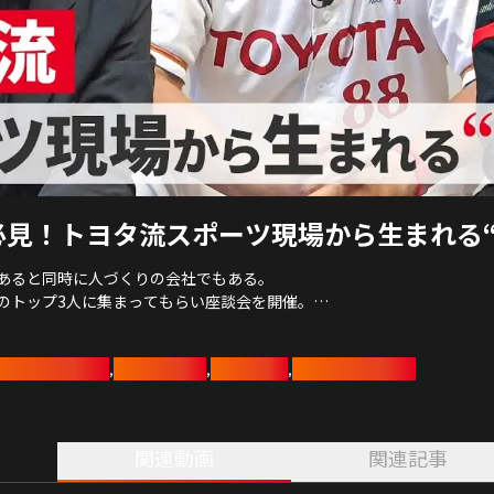
必見！トヨタ流スポーツ現場から生まれる“
あると同時に人づくりの会社でもある。
のトップ3人に集まってもらい座談会を開催。
督、HCの考えやアイデアに触れられる特集です。
ッドクルーザーズ
トヨタイムズ
社会人野球
ショートトラック
,
,
,
大神雄子ヘッドコーチ、
ズの藤原航平監督。
関連動画
関連記事
五輪4回出場の寺尾さん、社会人野球秋夏連覇の藤原さん、
も異なる3人が集まって、