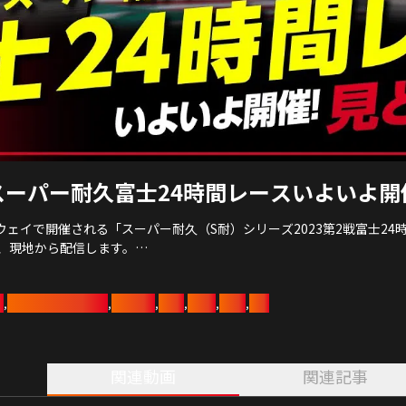
スーパー耐久富士24時間レースいよいよ開
ドウェイで開催される「スーパー耐久（S耐）シリーズ2023第2戦富士2
、現地から配信します。
トの様子もお届けします。
彦
モータースポーツ
GAZOO
水素
gr86
BRZ
S耐
,
,
,
,
,
,
関連動画
関連記事