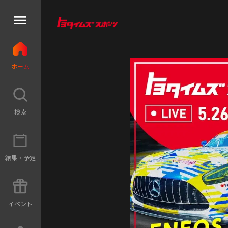
ホ
ー
ム
検
索
結
果
・
予
定
イ
ベ
ン
ト