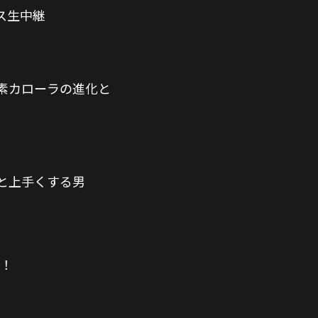
ース生中継
素カローラの進化と
と上手くする男
説！