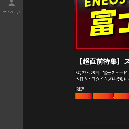
マ
イ
ペ
ー
ジ
【超直前特集】
5月27～28日に富士スピー
今日のトヨタイムズは特別に
士気高まるドライバーやピッ
関連
豊田章男
佐々木雅弘
近藤真
,
,