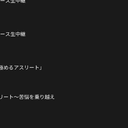
レース生中継
レース生中継
極めるアスリート」
リート～苦悩を乗り越え