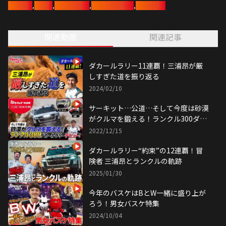
豊田章男
,
三浦昂
,
ランクル300
,
ダカールラリー
,
テーブス海
関連動画
関連記事
ダカールラリー11連覇！三浦昂が厳
しすぎた道を振り返る
2024/02/10
サーキット…公道…そして今度は砂漠
がクルマを鍛える！ランクル300ダカ
ールラリーデビュー！
2022/12/15
ダカールラリー“約束”の12連覇！冒
険者 三浦昂とランクルの軌跡
2025/01/30
今年のバスケはBとW一緒に盛り上が
ろう！男女バスケ特集
2024/10/04