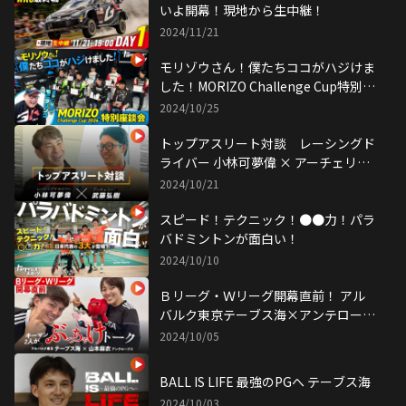
いよ開幕！現地から生中継！
2024/11/21
モリゾウさん！僕たちココがハジけま
した！MORIZO Challenge Cup特別座
談会
2024/10/25
トップアスリート対談 レーシングド
ライバー 小林可夢偉 × アーチェリー
武藤弘樹
2024/10/21
スピード！テクニック！●●力！パラ
バドミントンが面白い！
2024/10/10
Ｂリーグ・Ｗリーグ開幕直前！ アル
バルク東京テーブス海×アンテロープ
ス山本麻衣 キーマン二人がぶっちゃ
2024/10/05
けトーク！
BALL IS LIFE 最強のPGへ テーブス海
2024/10/03