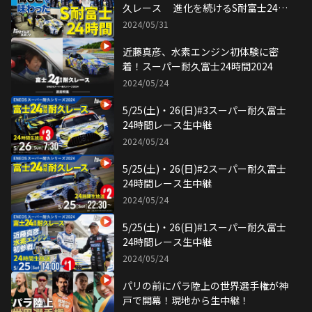
久レース 進化を続けるS耐富士24時
間を徹底振り返り
2024/05/31
近藤真彦、水素エンジン初体験に密
着！スーパー耐久富士24時間2024
2024/05/24
5/25(土)・26(日)#3スーパー耐久富士
24時間レース生中継
2024/05/24
5/25(土)・26(日)#2スーパー耐久富士
24時間レース生中継
2024/05/24
5/25(土)・26(日)#1スーパー耐久富士
24時間レース生中継
2024/05/24
パリの前にパラ陸上の世界選手権が神
戸で開幕！現地から生中継！