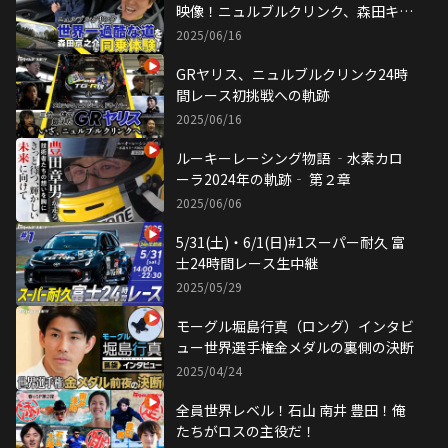
映像！ニュルブルクリンク、森田キャ
スター初体験！
2025/06/16
GRヤリス、ニュルブルクリンク24時
間レース初挑戦への軌跡
2025/06/16
ルーキーレーシング物語 ‐水素カロ
ーラ2024年の軌跡‐ 第２章
2025/06/06
5/31(土)・6/1(日)#1スーパー耐久 富
士24時間レース生中継
2025/05/29
モーグル堀島行真（ロング）インタビ
ュー世界選手権金メダルの裏側の決断
2025/04/24
全員世界レベル！石山 南井 豊田！俺
たちがロスの主役だ！