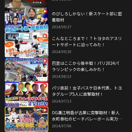
のびしろしかない！新スケート部に密
着取材
2024/09/27
こんなところまで！？トヨタのアスリ
ートサポートに迫ってみた！
2024/09/20
巴里はここから後半戦！パリ2024パ
ラリンピックの楽しみかた！
2024/08/23
パリ直前！女子バスケ日本代表、トヨ
タグループ5人に直撃取材！
2024/07/13
OG溝江明香が古巣に突撃取材！新人
水町泰杜のビーチバレーボール実力診
断！
2024/07/06