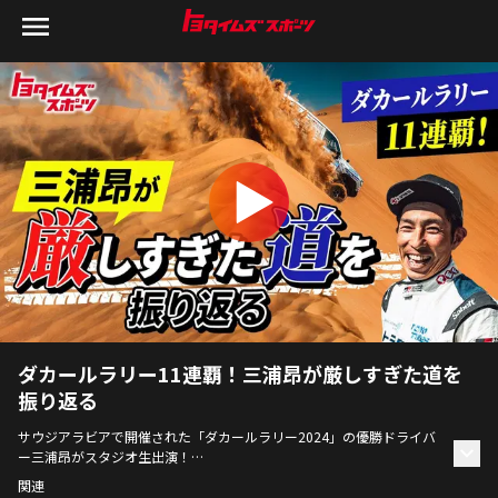
ダカールラリー11連覇！三浦昂が厳しすぎた道を
振り返る
サウジアラビアで開催された「ダカールラリー2024」の優勝ドライバ
ー三浦昂がスタジオ生出演！
毎年過酷と言われる中でも「過去一番厳しかった」という8000キロの
関連
道のりを振り返ります。