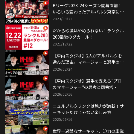
Bリーグ2023-24シーズン開幕直前！
いろいろ変わったアルバルク東京に
FOCUS！
2023/09/23
だから砂漠はやめられない！ランクル
200最後のダカール！
2021/12/22
【車内スタジオ】2人がアルバルクを
選んだ理由。マネージャーと選手の持
つキャリア観とは｜アルバルク東京
2026/02/24
IN-CAR Podcast by トヨタイムズスポ
ーツ
【車内スタジオ】選手を支える"プロ
のマネージャー"の思考と司令塔・テ
ーブスの夢。｜アルバルク東京 IN-
2026/02/16
CAR Podcast by トヨタイムズスポー
ツ
ニュルブルクリンクは魅力が満載！サ
ーキットだけじゃない楽しみ方
2025/06/16
世界一過酷なサーキット、迫力の車載