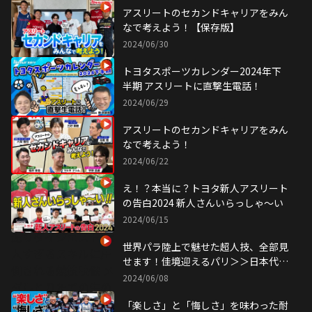
アスリートのセカンドキャリアをみん
なで考えよう！【保存版】
2024/06/30
トヨタスポーツカレンダー2024年下
半期 アスリートに直撃生電話！
2024/06/29
アスリートのセカンドキャリアをみん
なで考えよう！
2024/06/22
え！？本当に？トヨタ新人アスリート
の告白2024 新人さんいらっしゃ〜い
2024/06/15
世界パラ陸上で魅せた超人技、全部見
せます！佳境迎えるパリ＞＞日本代表
選考は！？｜トヨタイムズスポーツ
2024/06/08
「楽しさ」と「悔しさ」を味わった耐