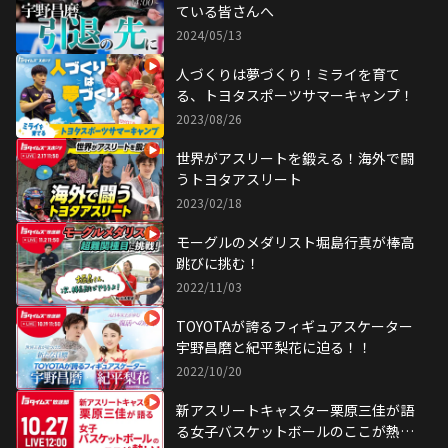
ている皆さんへ
2024/05/13
人づくりは夢づくり！ミライを育て
る、トヨタスポーツサマーキャンプ！
2023/08/26
世界がアスリートを鍛える！海外で闘
うトヨタアスリート
2023/02/18
モーグルのメダリスト堀島行真が棒高
跳びに挑む！
2022/11/03
TOYOTAが誇るフィギュアスケーター
宇野昌磨と紀平梨花に迫る！！
2022/10/20
新アスリートキャスター栗原三佳が語
る女子バスケットボールのここが熱