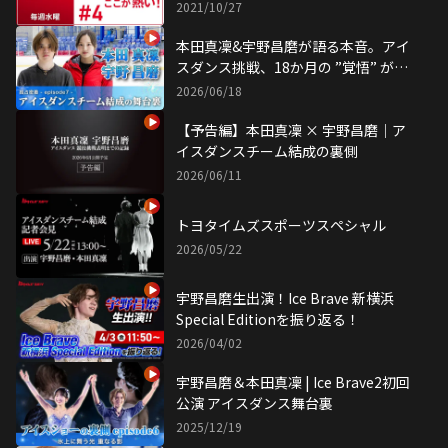
い！
2021/10/27
本田真凜&宇野昌磨が語る本音。アイ
スダンス挑戦、18か月の ”覚悟” が形
になるまで
2026/06/18
【予告編】本⽥真凜 × 宇野昌磨｜ア
イスダンスチーム結成の裏側
2026/06/11
トヨタイムズスポーツスペシャル
2026/05/22
宇野昌磨生出演！Ice Brave 新横浜
Special Editionを振り返る！
2026/04/02
宇野昌磨＆本田真凜 | Ice Brave2初回
公演 アイスダンス舞台裏
2025/12/19