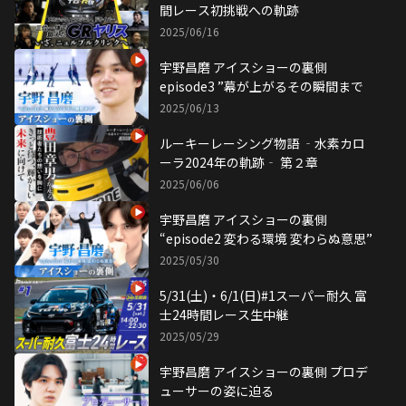
間レース初挑戦への軌跡
2025/06/16
宇野昌磨 アイスショーの裏側
episode3 ”幕が上がるその瞬間まで
2025/06/13
ルーキーレーシング物語 ‐水素カロ
ーラ2024年の軌跡‐ 第２章
2025/06/06
宇野昌磨 アイスショーの裏側
“episode2 変わる環境 変わらぬ意思”
2025/05/30
5/31(土)・6/1(日)#1スーパー耐久 富
士24時間レース生中継
2025/05/29
宇野昌磨 アイスショーの裏側 プロデ
ューサーの姿に迫る