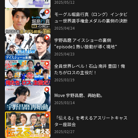
2025/05/12
モーグル堀島行真（ロング）インタビ
ュー世界選手権金メダルの裏側の決断
2025/04/24
宇野昌磨 アイスショーの裏側
“episode1 熱い鼓動が導く境地”
2025/04/23
全員世界レベル！石山 南井 豊田！俺
たちがロスの主役だ！
2025/03/19
Move 宇野昌磨、再始動。
2025/03/14
「伝える」を考えるアスリートキャス
ター座談会
2025/02/27