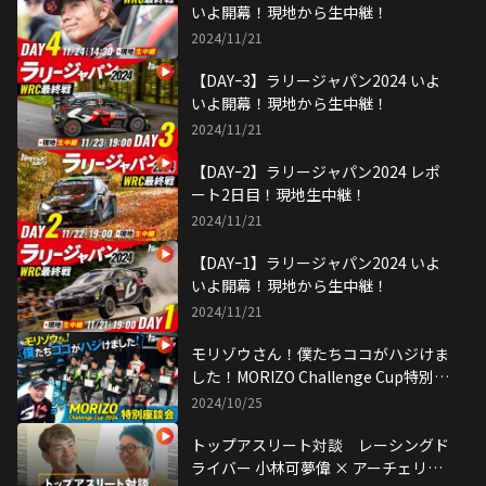
いよ開幕！現地から生中継！
2024/11/21
【DAYｰ3】ラリージャパン2024 いよ
いよ開幕！現地から生中継！
2024/11/21
【DAYｰ2】ラリージャパン2024 レポ
ート2日目！現地生中継！
2024/11/21
【DAYｰ1】ラリージャパン2024 いよ
いよ開幕！現地から生中継！
2024/11/21
モリゾウさん！僕たちココがハジけま
した！MORIZO Challenge Cup特別座
談会
2024/10/25
トップアスリート対談 レーシングド
ライバー 小林可夢偉 × アーチェリー