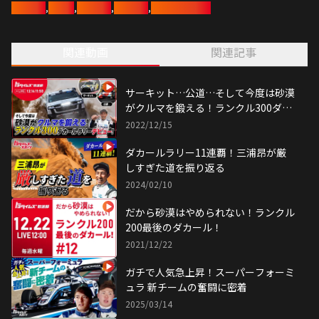
豊田章男
,
三浦昂
,
宇野昌磨
,
ランクル
,
ダカールラリー
でもある三浦さんに、大会連覇に向けた取り組みについて取材を行い、
参戦車両であるランクル300がどのように鍛えられ、進化したのかを教
えてもらいます！
関連動画
関連記事
トヨタの「モータースポーツを起点とした、もっといいクルマづくり」
の挑戦に迫ります。
放送を是非ご覧ください。
サーキット…公道…そして今度は砂漠
がクルマを鍛える！ランクル300ダカ
ールラリーデビュー！
2022/12/15
ダカールラリー11連覇！三浦昂が厳
しすぎた道を振り返る
2024/02/10
だから砂漠はやめられない！ランクル
200最後のダカール！
2021/12/22
ガチで人気急上昇！スーパーフォーミ
ュラ 新チームの奮闘に密着
2025/03/14