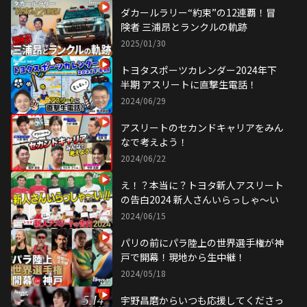
ダカールラリー“約束”の12連覇！冒
険者 三浦昂とランクルの軌跡
2025/01/30
トヨタスポーツカレンダー2024年下
半期 アスリートに直撃生電話！
2024/06/29
アスリートのセカンドキャリアをみん
なで考えよう！
2024/06/22
え！？本当に？トヨタ新人アスリート
の告白2024 新人さんいらっしゃ〜い
2024/06/15
パリの前にパラ陸上の世界選手権が神
戸で開幕！現地から生中継！
2024/05/18
宇野昌磨からいつも応援してくださっ