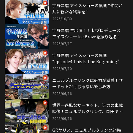
宇野昌磨 アイスショーの裏側 “仲間と
共に新たな物語を”
2025/10/30
宇野昌磨 生出演！！ 初プロデュース
アイスショー Ice Braveを振り返る！
2025/07/17
宇野昌磨 アイスショーの裏側
“episode4 This Is The Beginning”
2025/07/10
ニュルブルクリンクは魅力が満載！サ
ーキットだけじゃない楽しみ方
2025/06/16
世界一過酷なサーキット、迫力の車載
映像！ニュルブルクリンク、森田キャ
スター初体験！
2025/06/16
GRヤリス、ニュルブルクリンク24時