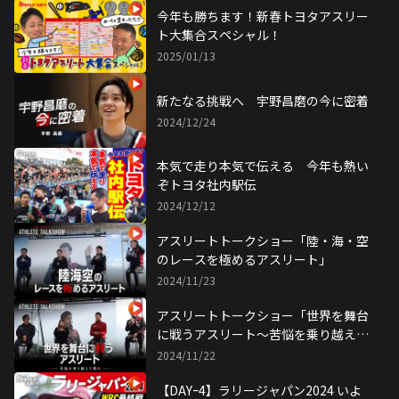
今年も勝ちます！新春トヨタアスリー
ト大集合スペシャル！
2025/01/13
新たなる挑戦へ 宇野昌磨の今に密着
2024/12/24
本気で走り本気で伝える 今年も熱い
ぞトヨタ社内駅伝
2024/12/12
アスリートトークショー「陸・海・空
のレースを極めるアスリート」
2024/11/23
アスリートトークショー「世界を舞台
に戦うアスリート～苦悩を乗り越えて
挑む〜」
2024/11/22
【DAYｰ4】ラリージャパン2024 いよ