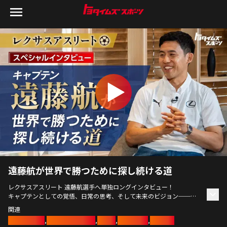
遠藤航が世界で勝つために探し続ける道
レクサスアスリート 遠藤航選手へ単独ロングインタビュー！
キャプテンとしての覚悟、日常の思考、そして未来のビジョン──
世界で戦うトップアスリートの「頭の中」には、日常や仕事に活かせる
関連
ヒントがたくさん！
トヨタイムズ
,
トヨタアスリート
,
トヨタ
,
アスリート
,
サッカー
今まで歩んできた道から次の道まで、30分にわたる対談で”人間 遠藤