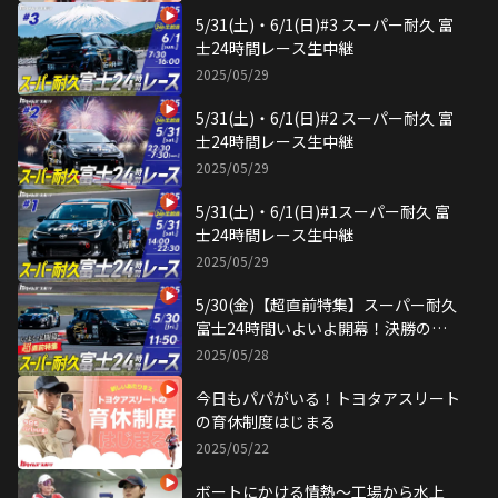
5/31(土)・6/1(日)#3 スーパー耐久 富
士24時間レース生中継
2025/05/29
5/31(土)・6/1(日)#2 スーパー耐久 富
士24時間レース生中継
2025/05/29
5/31(土)・6/1(日)#1スーパー耐久 富
士24時間レース生中継
2025/05/29
5/30(金)【超直前特集】スーパー耐久
富士24時間いよいよ開幕！決勝の見
どころを完全予習！
2025/05/28
今日もパパがいる！トヨタアスリート
の育休制度はじまる
2025/05/22
ボートにかける情熱〜工場から水上