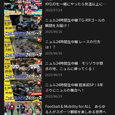
KYOJOを一緒にやったら気温以上に熱
かった！
2025/07/24
ニュル24時間生中継 TG-RRゴールの
瞬間をお届け！
2025/06/20
ニュル24時間生中継 レースの行方
は！？
2025/06/20
ニュル24時間生中継 モリゾウが原
点の地、ニュルに帰ってくる！
2025/06/19
ニュル24時間生中継 超直前SP！6年
ぶりにニュルの舞台へ！
2025/06/19
Football & Mobility for ALL あらゆ
る人がスポーツ観戦を楽しめる世界へ