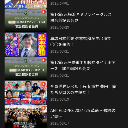
2025/04/01
第13節 vs横浜キヤノンイーグルス
試合前記者会見
2025/03/29
卓球日本代表 張本智和が生出演で
○○を報告！
2025/03/21
第12節 vs三菱重工相模原ダイナボア
ーズ 試合前記者会見
2025/03/21
全員世界レベル！石山 南井 豊田！俺
たちがロスの主役だ！
2025/03/19
ANTELOPES 2024-25 革命 ～成長の
足跡～
2025/03/17