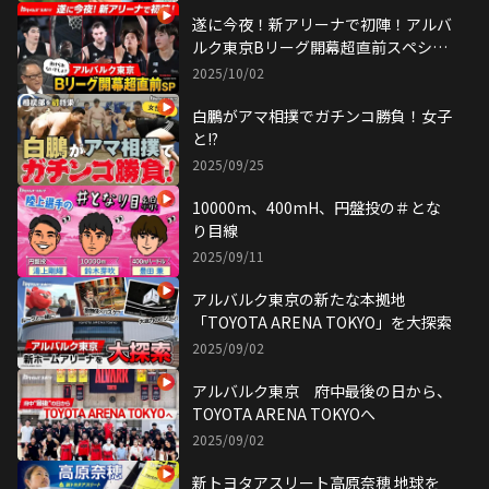
遂に今夜！新アリーナで初陣！アルバ
ルク東京Bリーグ開幕超直前スペシャ
ル
2025/10/02
白鵬がアマ相撲でガチンコ勝負！女子
と!?
2025/09/25
10000m、400mH、円盤投の＃とな
り目線
2025/09/11
アルバルク東京の新たな本拠地
「TOYOTA ARENA TOKYO」を大探索
2025/09/02
アルバルク東京 府中最後の日から、
TOYOTA ARENA TOKYOへ
2025/09/02
新トヨタアスリート高原奈穂 地球を