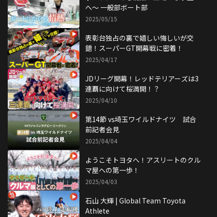
へ〜 一般部ボート部
2025/05/15
表彰台独占の裏で嬉しい悔しいが交
錯！スーパーGT開幕戦に密着！
2025/04/17
JDリーグ開幕！レッドテリアーズは3
連覇に向けて桜満開！？
2025/04/10
第14節 vs埼玉ワイルドナイツ 試合
前記者会見
2025/04/04
ようこそトヨタへ！アスリートのクル
マ屋への第一歩！
2025/04/03
石山 大輝 | Global Team Toyota
Athlete