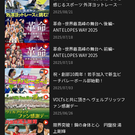
感じるスポーツ 外洋ヨットレースに
挑む
2025/08/21
革命 ~世界最高峰の舞台へ 後編~
ANTELOPES WAY 2025
2025/07/18
革命 ~世界最高峰の舞台へ 前編~
ANTELOPES WAY 2025
2025/07/18
祝・創部10周年！若手加入で新生ビ
ーチバレーボール部始動！
2025/07/03
VOLTsと共に頂きへ ヴェルブリッツフ
ァン感謝デー
2025/06/26
限界突破！鋼の身体と心 円盤投 湯
上剛輝