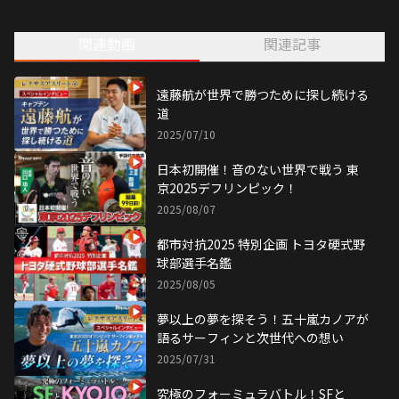
航”の魅力に迫る！
関連動画
関連記事
遠藤航が世界で勝つために探し続ける
道
2025/07/10
日本初開催！音のない世界で戦う 東
京2025デフリンピック！
2025/08/07
都市対抗2025 特別企画 トヨタ硬式野
球部選手名鑑
2025/08/05
夢以上の夢を探そう！五十嵐カノアが
語るサーフィンと次世代への想い
2025/07/31
究極のフォーミュラバトル！SFと