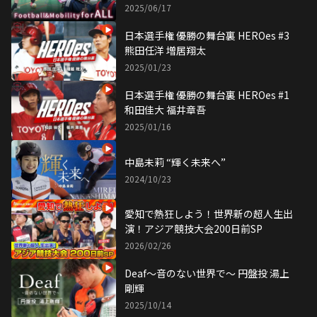
2025/06/17
日本選手権 優勝の舞台裏 HEROes #3
熊田任洋 増居翔太
2025/01/23
日本選手権 優勝の舞台裏 HEROes #1
和田佳大 福井章吾
2025/01/16
中島未莉 “輝く未来へ”
2024/10/23
愛知で熱狂しよう！世界新の超人生出
演！アジア競技大会200日前SP
2026/02/26
Deaf〜音のない世界で〜 円盤投 湯上
剛輝
2025/10/14