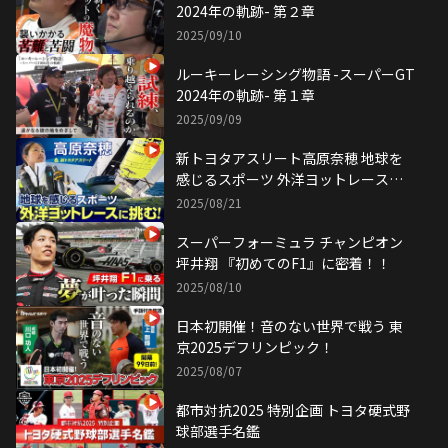
2024年の軌跡- 第２章
2025/09/10
ルーキーレーシング物語 -スーパーGT
2024年の軌跡- 第１章
2025/09/09
新トヨタアスリート高原奈穂 地球を
感じるスポーツ 外洋ヨットレースに
挑む
2025/08/21
スーパーフォーミュラ チャンピオン
坪井翔 『初めてのF1』に密着！！
2025/08/10
日本初開催！音のない世界で戦う 東
京2025デフリンピック！
2025/08/07
都市対抗2025 特別企画 トヨタ硬式野
球部選手名鑑