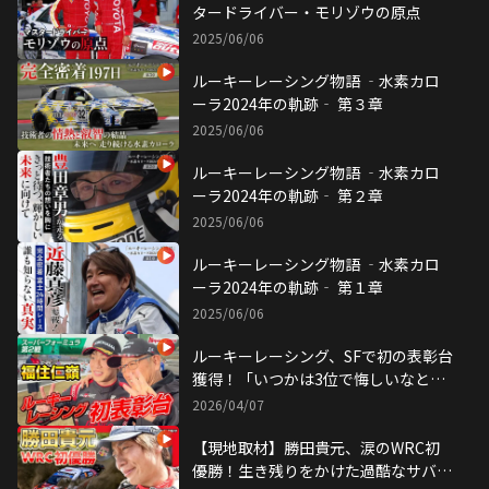
タードライバー・モリゾウの原点
2025/06/06
ルーキーレーシング物語 ‐水素カロ
ーラ2024年の軌跡‐ 第３章
2025/06/06
ルーキーレーシング物語 ‐水素カロ
ーラ2024年の軌跡‐ 第２章
2025/06/06
ルーキーレーシング物語 ‐水素カロ
ーラ2024年の軌跡‐ 第１章
2025/06/06
ルーキーレーシング、SFで初の表彰台
獲得！「いつかは3位で悔しいなとい
うチームに」
2026/04/07
【現地取材】勝田貴元、涙のWRC初
優勝！生き残りをかけた過酷なサバイ