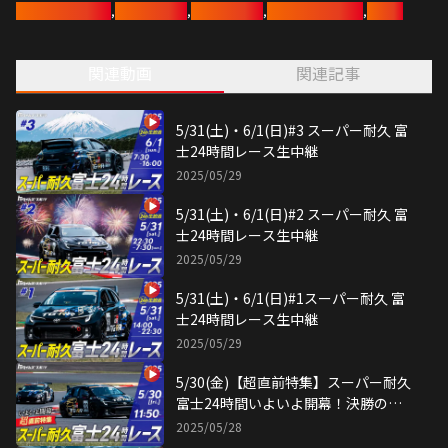
モータースポーツ
,
スーパー耐久
,
トヨタイムズ
,
トヨタアスリート
,
トヨタ
の様子をお伝えしながら、
出演者の脇阪寿一さん、今井優杏さん、森田京之介キャスターと一緒
に、「道がクルマを鍛える」を考える24時間。
関連動画
関連記事
耐久レースの場で行われているクルマづくりの様子を余すことなくお伝
えします。
イベント広場やキャンプエリアなど、イベントの盛り上がりもお届け。
参戦ドライバーやトヨタアスリートたちも番組に登場予定。
5/31(土)・6/1(日)#3 スーパー耐久 富
さらに、昨年に続きS耐TVとのコラボレーション企画も！？
士24時間レース生中継
みんなでお祭りを盛り上げよう！ワントヨタ！ジャンボ
2025/05/29
5/31(土)・6/1(日)#2 スーパー耐久 富
士24時間レース生中継
2025/05/29
5/31(土)・6/1(日)#1スーパー耐久 富
士24時間レース生中継
2025/05/29
5/30(金)【超直前特集】スーパー耐久
富士24時間いよいよ開幕！決勝の見
どころを完全予習！
2025/05/28