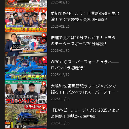
バルラリーに密着
2026/03/16
愛知で熱狂しよう！世界新の超人生出
演！アジア競技大会200日前SP
2026/02/26
倍速で見れば10分でわかる！トヨタ
のモータースポーツ20分解説！
2026/01/30
WRCからスーパーフォーミュラへ——
ロバンペラ初走行！
2025/12/12
大嶋和也 野尻智紀ラリージャパンで
語る！ロバンペラはスーパーフォーミ
ュラで通用する！？
2025/11/08
【DAY-1】ラリージャパン2025いよい
よ開幕！現地から生中継！
2025/11/06