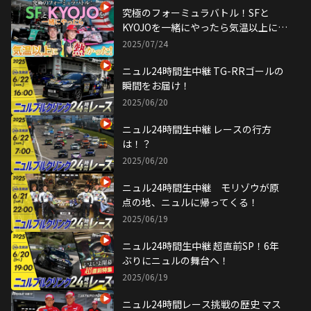
究極のフォーミュラバトル！SFと
KYOJOを一緒にやったら気温以上に熱
かった！
2025/07/24
ニュル24時間生中継 TG-RRゴールの
瞬間をお届け！
2025/06/20
ニュル24時間生中継 レースの行方
は！？
2025/06/20
ニュル24時間生中継 モリゾウが原
点の地、ニュルに帰ってくる！
2025/06/19
ニュル24時間生中継 超直前SP！6年
ぶりにニュルの舞台へ！
2025/06/19
ニュル24時間レース挑戦の歴史 マス