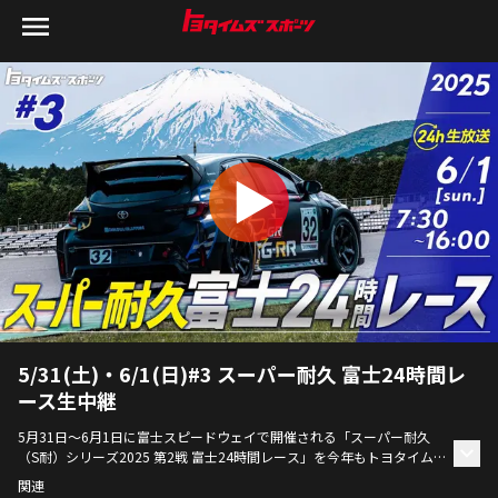
5/31(土)・6/1(日)#3 スーパー耐久 富士24時間レ
ース生中継
5月31日～6月1日に富士スピードウェイで開催される「スーパー耐久
（S耐）シリーズ2025 第2戦 富士24時間レース」を今年もトヨタイムズ
では現地から24時間中継！ 
関連
TOYOTA GAZOO ROOKIE Racingも参戦するST-Qクラスを中心にレース