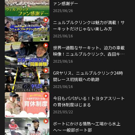
ァン感謝デー
2025/06/26
ニュルブルクリンクは魅力が満載！サ
ーキットだけじゃない楽しみ方
2025/06/16
世界一過酷なサーキット、迫力の車載
映像！ニュルブルクリンク、森田キャ
スター初体験！
2025/06/16
GRヤリス、ニュルブルクリンク24時
間レース初挑戦への軌跡
2025/06/16
今日もパパがいる！トヨタアスリート
の育休制度はじまる
2025/05/22
ボートにかける情熱〜工場から水上
へ〜 一般部ボート部