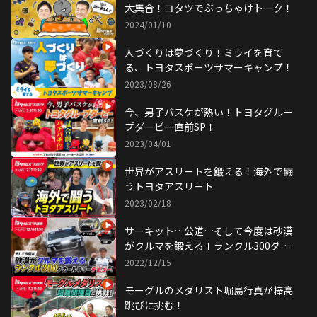
大集合！コタツでぶっちゃけトーク！
2024/01/10
人づくりは夢づくり！ミライを育て
る、トヨタスポーツサマーキャンプ！
2023/08/26
今、男子バスケが熱い！トヨタグルー
プダービー直前SP！
2023/04/01
世界がアスリートを鍛える！海外で闘
うトヨタアスリート
2023/02/18
サーキット…公道…そして今度は砂漠
がクルマを鍛える！ランクル300ダカ
ールラリーデビュー！
2022/12/15
モーグルのメダリスト堀島行真が棒高
跳びに挑む！