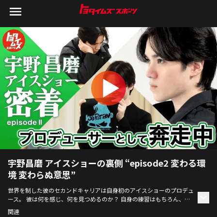
宇野昌磨 アイスショーの裏側 “episode2 変わる環
境 変わらぬ意思”
世界を制した彼のセカンドキャリアは自身初のアイスショーのプロデュ
ース。 彼は何を感じ、何を見つめるのか？ 自身の練習はもちろん、演
技指導や演出の打ち合わせにも真摯に向き合う日々。 プロデューサ
関連
ー・宇野昌磨として「Ice Brave」の成功を目指し、奔走する舞台裏に密