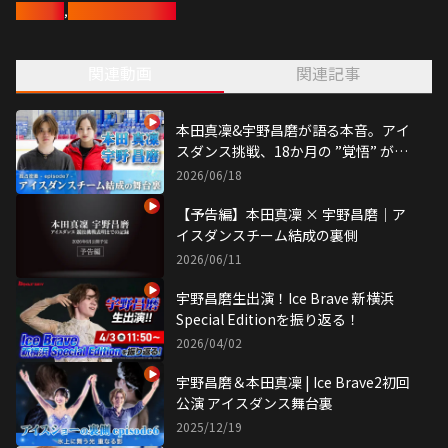
宇野昌磨
,
フィギュアスケート
着！
関連動画
関連記事
本田真凜&宇野昌磨が語る本音。アイ
スダンス挑戦、18か月の ”覚悟” が形
になるまで
2026/06/18
【予告編】本⽥真凜 × 宇野昌磨｜ア
イスダンスチーム結成の裏側
2026/06/11
宇野昌磨生出演！Ice Brave 新横浜
Special Editionを振り返る！
2026/04/02
宇野昌磨＆本田真凜 | Ice Brave2初回
公演 アイスダンス舞台裏
2025/12/19