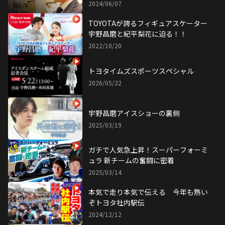
2024/06/07
TOYOTAが誇るフィギュアスケーター
宇野昌磨と紀平梨花に迫る！！
2022/10/20
トヨタイムズスポーツスペシャル
2026/05/22
宇野昌磨アイスショーの裏側
2025/03/19
ガチで人気急上昇！スーパーフォーミ
ュラ 新チームの奮闘に密着
2025/03/14
本気で走り本気で伝える 今年も熱い
ぞトヨタ社内駅伝
2024/12/12