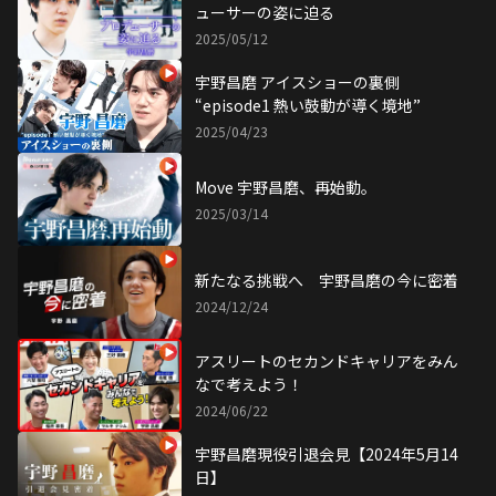
ューサーの姿に迫る
2025/05/12
宇野昌磨 アイスショーの裏側
“episode1 熱い鼓動が導く境地”
2025/04/23
Move 宇野昌磨、再始動。
2025/03/14
新たなる挑戦へ 宇野昌磨の今に密着
2024/12/24
アスリートのセカンドキャリアをみん
なで考えよう！
2024/06/22
宇野昌磨現役引退会見【2024年5月14
日】