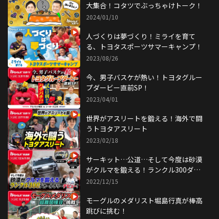
大集合！コタツでぶっちゃけトーク！
2024/01/10
人づくりは夢づくり！ミライを育て
る、トヨタスポーツサマーキャンプ！
2023/08/26
今、男子バスケが熱い！トヨタグルー
プダービー直前SP！
2023/04/01
世界がアスリートを鍛える！海外で闘
うトヨタアスリート
2023/02/18
サーキット…公道…そして今度は砂漠
がクルマを鍛える！ランクル300ダカ
ールラリーデビュー！
2022/12/15
モーグルのメダリスト堀島行真が棒高
跳びに挑む！