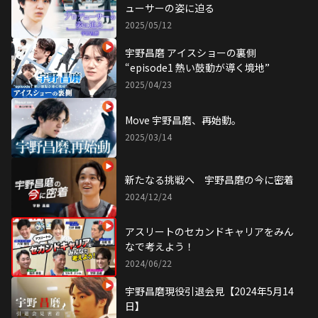
ューサーの姿に迫る
2025/05/12
宇野昌磨 アイスショーの裏側
“episode1 熱い鼓動が導く境地”
2025/04/23
Move 宇野昌磨、再始動。
2025/03/14
新たなる挑戦へ 宇野昌磨の今に密着
2024/12/24
アスリートのセカンドキャリアをみん
なで考えよう！
2024/06/22
宇野昌磨現役引退会見【2024年5月14
日】