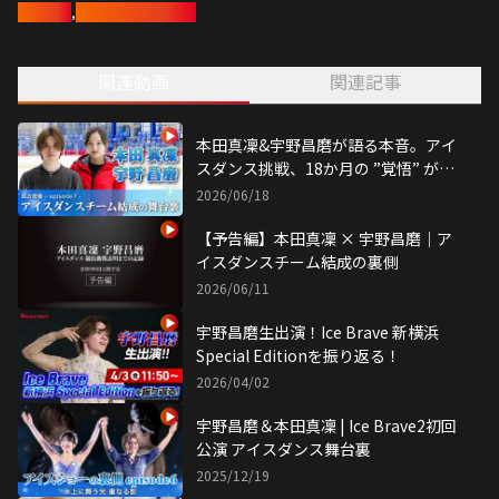
宇野昌磨
,
フィギュアスケート
関連動画
関連記事
本田真凜&宇野昌磨が語る本音。アイ
スダンス挑戦、18か月の ”覚悟” が形
になるまで
2026/06/18
【予告編】本⽥真凜 × 宇野昌磨｜ア
イスダンスチーム結成の裏側
2026/06/11
宇野昌磨生出演！Ice Brave 新横浜
Special Editionを振り返る！
2026/04/02
宇野昌磨＆本田真凜 | Ice Brave2初回
公演 アイスダンス舞台裏
2025/12/19