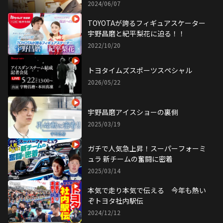
2024/06/07
TOYOTAが誇るフィギュアスケーター
宇野昌磨と紀平梨花に迫る！！
2022/10/20
トヨタイムズスポーツスペシャル
2026/05/22
宇野昌磨アイスショーの裏側
2025/03/19
ガチで人気急上昇！スーパーフォーミ
ュラ 新チームの奮闘に密着
2025/03/14
本気で走り本気で伝える 今年も熱い
ぞトヨタ社内駅伝
2024/12/12