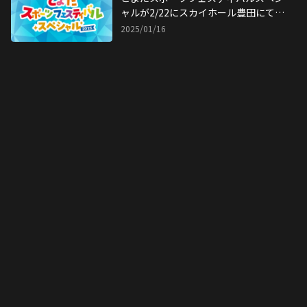
VOLLEYBALL TOUR2024 第6戦 グラ
2024/09/23
ンドスラム 名古屋大会】
8月22日-24日 ビーチバレージャパン
レディースJVA第36回全日本ビーチバ
レーボール選手権大会 女子 試合結果
2025/08/23
ビーチバレーボール「ジャパンツアー
第5戦横浜赤レンガ倉庫大会」試合リ
ポート
2025/07/07
「ギューん！」と来るサーブも体感！
"二刀流" 水町泰杜がインドアバレー
で躍動
2024/12/04
10月25日〜27日 ビーチバレーボール
部 試合結果【JAPAN BEACH
VOLLEYBALL TOUR2024 第9戦 マイ
2024/10/28
ナビ松山大会 旭食品杯】
10月19日〜10月20日 ビーチバレーボ
ール部 試合結果【JBVシリーズ清水カ
ップ 】
2024/10/21