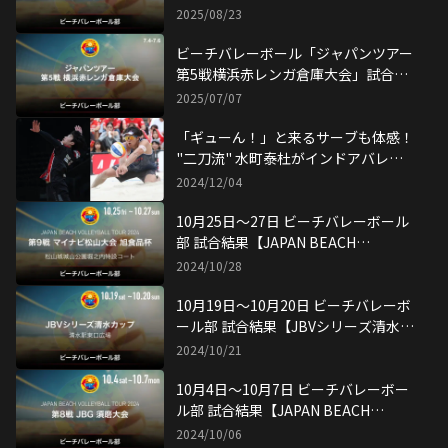
選考会（予選）1日目
ビーチバレーボール部 2025シーズ
ン激闘を終えて
2025/10/27
二刀流・水町泰杜 ビーチバレーボー
ル２年目を振り返る
2025/09/23
安達龍一『ビーチバレージャパン第8
戦名古屋大会』を制す
2025/09/21
9月7日（日）ジャパンビーチバレー
ボールツアー 水町泰杜 初優勝！
2025/09/07
8月30日-31日ジャパンビーチバレー
ボールツアー 第6戦 青森大会 試合結
果
2025/08/31