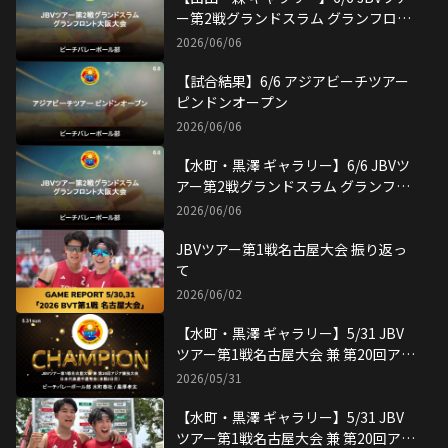
関連動画
関連記事
【GAME REPORT】ジャパンビーチ
バレーボールツアー第5戦グランドス
ラム 横浜赤レンガ倉庫大会
2026/07/14
【試合後インタビュー】水町・黒澤ペ
ア JBVツアー第5戦グランドスラム 横
浜赤レンガ倉庫大会
2026/07/12
【マルキ ギャラリー】7/12 JBVツア
ー第5戦グランドスラム 横浜赤レンガ
倉庫大会 2日目
2026/07/12
【秋重 ギャラリー】7/11 JBVツアー
第5戦グランドスラム 横浜赤レンガ倉
庫大会 1日目
2026/07/12
【水町・黒澤 ギャラリー】7/11 JBV
ツアー第5戦グランドスラム 横浜赤レ
ンガ倉庫大会 1日目
2026/07/12