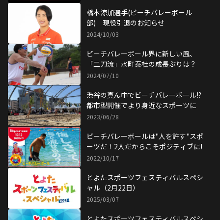
8月11日-13日 ビーチバレージャパン
JVA 第39回全日本選手権大会 男子 試
合結果
2025/08/13
よく食べる高卒ルーキー森、明るく元
気な秋重に注目！ 新生ビーチバレー
ボール部
2025/07/09
ビーチバレーボール「ジャパンツアー
第４戦立川立飛大会」試合リポート
2025/07/04
ビーチバレージャパン JVA 第39回全
日本選手権大会 男子 東京都予選
2025/06/14
11月9〜10日 ビーチバレーボール部
試合結果【ジャパンツアー第10戦 グ
ランドスラム 横浜赤レンガ倉庫大
2024/11/11
会】
9月20日〜9月22日 ビーチバレーボー
ル部 試合結果【JAPAN BEACH