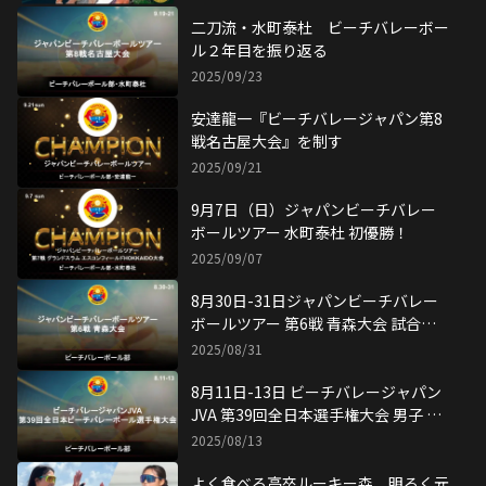
【溝江 ギャラリー】6/6 JBVツアー第
2戦グランドスラム グランフロント大
阪大会 1日目
2026/06/06
【山田・森 ギャラリー】6/6 JBVツア
ー第2戦グランドスラム グランフロン
ト大阪大会 1日目
2026/06/06
【試合結果】6/6 アジアビーチツアー
ピンドンオープン
2026/06/06
【水町・黒澤 ギャラリー】6/6 JBVツ
アー第2戦グランドスラム グランフロ
ント大阪大会 1日目
2026/06/06
JBVツアー第1戦名古屋大会 振り返っ
て
2026/06/02
【水町・黒澤 ギャラリー】5/31 JBV
ツアー第1戦名古屋大会 兼 第20回ア