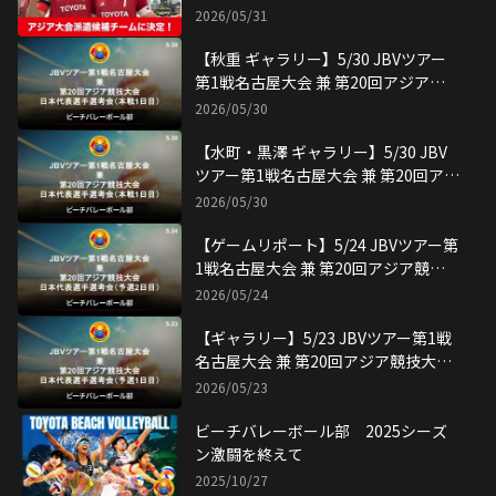
【GAME REPORT】マルキ・詫間
（中部土木）ペア JBVツアー第3戦都
城大会第27回霧島酒造オープン
2026/06/16
【GAME REPORT】水町・黒澤ペア
JBVツアー第2戦グランドスラム グラ
ンフロント大阪大会
2026/06/07
【溝江 ギャラリー】6/7 JBVツアー第
2戦グランドスラム グランフロント大
阪大会 2日目
2026/06/07
【GAME REPORT】秋重若菜 JBVツ
アー第2戦グランドスラム グランフロ
ント大阪大会
2026/06/07
【秋重 ギャラリー】6/6 JBVツアー第
2戦グランドスラム グランフロント大
阪大会 1日目
2026/06/06