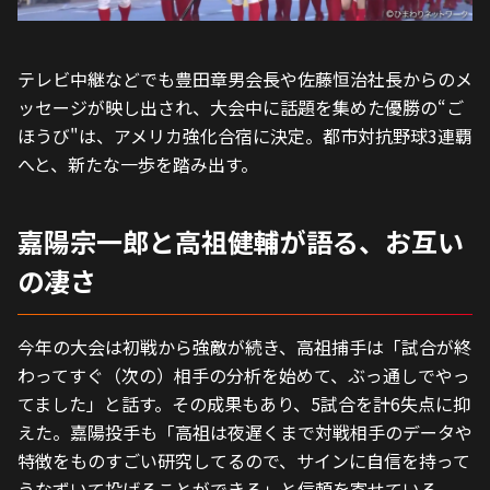
テレビ中継などでも豊田章男会長や佐藤恒治社長からのメ
ッセージが映し出され、大会中に話題を集めた優勝の“ご
ほうび"は、アメリカ強化合宿に決定。都市対抗野球3連覇
へと、新たな一歩を踏み出す。
嘉陽宗一郎と高祖健輔が語る、お互い
の凄さ
今年の大会は初戦から強敵が続き、高祖捕手は「試合が終
わってすぐ（次の）相手の分析を始めて、ぶっ通しでやっ
てました」と話す。その成果もあり、5試合を計6失点に抑
えた。嘉陽投手も「高祖は夜遅くまで対戦相手のデータや
特徴をものすごい研究してるので、サインに自信を持って
うなずいて投げることができる」と信頼を寄せている。