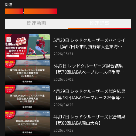
関連
硬式野球部
,
レッドクルーザーズ
関連動画
関連記事
5月30日 レッドクルーザーズハイライ
ト【第97回都市対抗野球大会東海地
区予選 1回戦】
2026/05/31
5月2日 レッドクルーザーズ試合結果
【第78回JABAベーブルース杯争奪全
国社会人野球大会】
2026/05/02
4月29日 レッドクルーザーズ試合結果
【第78回JABAベーブルース杯争奪全
国社会人野球大会】
2026/04/29
4月17日 レッドクルーザーズ試合結果
【第68回JABA岡山大会】
2026/04/17