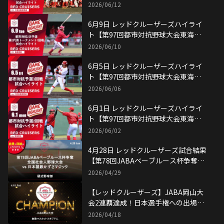
区2次予選 第2代表決定戦 】
2026/06/12
6月9日 レッドクルーザーズハイライ
ト【第97回都市対抗野球大会東海地
区2次予選】
2026/06/10
6月5日 レッドクルーザーズハイライ
ト【第97回都市対抗野球大会東海地
区予選 3回戦】
2026/06/06
6月1日 レッドクルーザーズハイライ
ト【第97回都市対抗野球大会東海地
区予選 2回戦】
2026/06/02
4月28日 レッドクルーザーズ試合結果
【第78回JABAベーブルース杯争奪全
国社会人野球大会】
2026/04/29
【レッドクルーザーズ】JABA岡山大
会2連覇達成！日本選手権への出場権
獲得！
2026/04/18