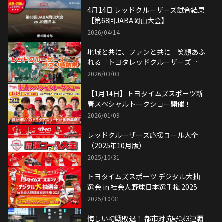
4月14日 レッドクルーザーズ試合結果
【第68回JABA岡山大会】
2026/04/14
地域と共に、ファンと共に 笑顔あふ
れる「トヨタレッドクルーザーズ フ
ァン感謝祭」が開催！
2026/03/03
【1月14日】トヨタイムズスポーツ新
春スペシャルトークショー開催！
2026/01/09
レッドクルーザーズ応援コール大全
（2025年10月版）
2025/10/31
トヨタイムズスポーツ デジタル大抽
選会 in 社会人野球日本選手権 2025
2025/10/31
悔しい初戦敗退！ 都市対抗野球3連覇