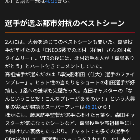
ル」と語る一球は
40:19
から。
選手が選ぶ都市対抗のベストシーン
2人には、大会を通じてのベストシーンも聞いた。嘉陽投
手が挙げたのは「ENEOS戦での北村（祥治）さんの同点
タイムリー」。VTRの後には、北村選手本人が「嘉陽あり
がとう」とハート付きでコメントしていた。
高祖捕手が選んだのは「準決勝和田（佳大）選手のファイ
ンプレー」。ヒット性の当たりをショートの和田選手が好
捕し、1塁への送球も完璧だった。森田キャスターの「な
んということだ！こんなプレーがあるのか！」という大興
奮の実況が物語るスーパープレーは
45:21
から！
ほかにも、藤原航平監督が選手に掛けた言葉や、森田キャ
スターが気になったシーンなど、嘉陽投手や高祖捕手にし
か聞けない裏話もたっぷり。チャットでも多くの選手や
OBが参加して、両選手にツッコミを入れたり、他にもベ