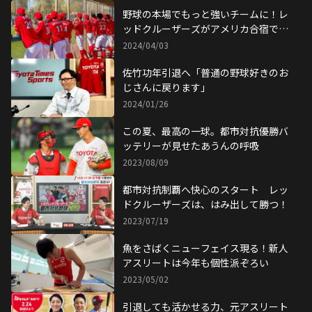
野球の本場でもっと強いチームに！レ
ッドクルーザーズがアメリカ合宿で得
た収穫
2024/04/03
佐竹功年引退へ「普通の野球好きのお
じさんに戻ります」
2024/01/26
この夏、最高の一球。都市対抗優勝バ
ッテリーが見せたあうんの呼吸
2023/08/09
都市対抗制覇へ快心のスタート レッ
ドクルーザーズは、はみ出して勝つ！
2023/07/19
魚をさばくニューフェイス現る！新人
アスリートは今年も個性派ぞろい
2023/05/02
引退しても活かせる力、元アスリート