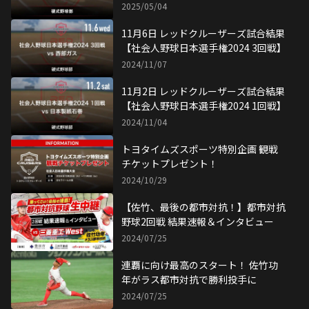
目】
2025/05/04
11月6日 レッドクルーザーズ試合結果
【社会人野球日本選手権2024 3回戦】
2024/11/07
11月2日 レッドクルーザーズ試合結果
【社会人野球日本選手権2024 1回戦】
2024/11/04
トヨタイムズスポーツ特別企画 観戦
チケットプレゼント！
2024/10/29
【佐竹、最後の都市対抗！】都市対抗
野球2回戦 結果速報＆インタビュー
2024/07/25
連覇に向け最高のスタート！ 佐竹功
年がラス都市対抗で勝利投手に
2024/07/25