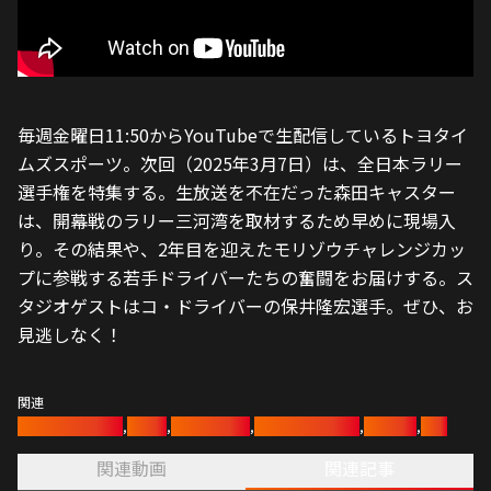
毎週金曜日11:50からYouTubeで生配信しているトヨタイ
ムズスポーツ。次回（2025年3月7日）は、全日本ラリー
選手権を特集する。生放送を不在だった森田キャスター
は、開幕戦のラリー三河湾を取材するため早めに現場入
り。その結果や、2年目を迎えたモリゾウチャレンジカッ
プに参戦する若手ドライバーたちの奮闘をお届けする。ス
タジオゲストはコ・ドライバーの保井隆宏選手。ぜひ、お
見逃しなく！
関連
バスケットボール
,
新体操
,
トヨタイムズ
,
トヨタアスリート
,
スケート
,
野球
関連動画
関連記事