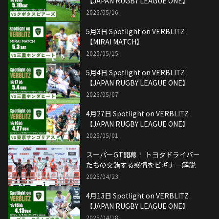
【JAPAN RUGBY LEAGUE ONE】
2025/05/16
5月3日 Spotlight on VERBLITZ
【MIRAI MATCH】
2025/05/15
5月4日 Spotlight on VERBLITZ
【JAPAN RUGBY LEAGUE ONE】
2025/05/07
4月27日 Spotlight on VERBLITZ
【JAPAN RUGBY LEAGUE ONE】
2025/05/01
スーパーGT開幕！ トヨタドライバー
たちの交錯する感情をビギナー解説
2025/04/23
4月13日 Spotlight on VERBLITZ
【JAPAN RUGBY LEAGUE ONE】
2025/04/18