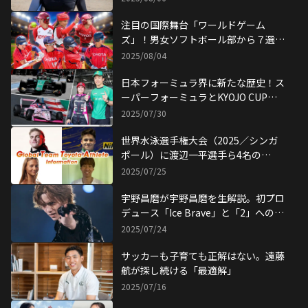
注目の国際舞台「ワールドゲーム
ズ」！男女ソフトボール部から７選手
が 世界一を目指す！
2025/08/04
日本フォーミュラ界に新たな歴史！ス
ーパーフォーミュラとKYOJO CUPが
同時開催!!
2025/07/30
世界水泳選手権大会（2025／シンガ
ポール）に渡辺一平選手ら4名の
GTTAが出場！
2025/07/25
宇野昌磨が宇野昌磨を生解説。初プロ
デュース「Ice Brave」と「2」への想
い
2025/07/24
サッカーも子育ても正解はない。遠藤
航が探し続ける「最適解」
2025/07/16