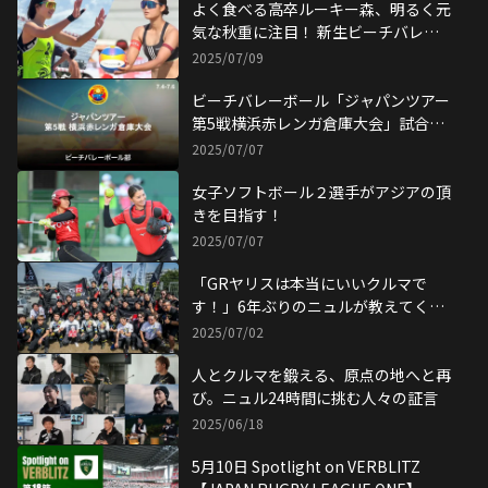
よく食べる高卒ルーキー森、明るく元
気な秋重に注目！ 新生ビーチバレー
ボール部
2025/07/09
ビーチバレーボール「ジャパンツアー
第5戦横浜赤レンガ倉庫大会」試合リ
ポート
2025/07/07
女子ソフトボール２選手がアジアの頂
きを目指す！
2025/07/07
「GRヤリスは本当にいいクルマで
す！」6年ぶりのニュルが教えてくれ
たこと
2025/07/02
人とクルマを鍛える、原点の地へと再
び。ニュル24時間に挑む人々の証言
2025/06/18
5月10日 Spotlight on VERBLITZ