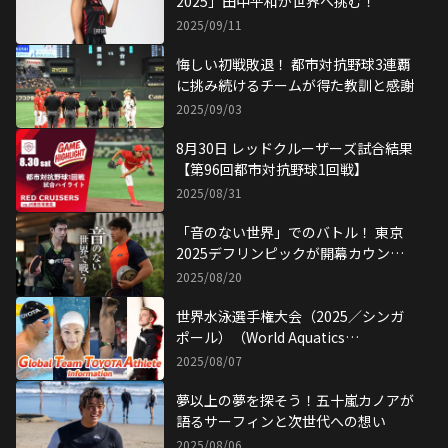
2025」田中平和が世界へ挑む！
2025/09/11
悔しい初戦敗退！ 都市対抗野球3連覇
に挑み続けるチームが得た教訓と感謝
2025/09/03
8月30日 レッドクルーザーズ試合結果
【第96回都市対抗野球1回戦】
2025/08/31
「音のない世界」でのバトル！ 東京
2025デフリンピックが開幕カウント
ダウン
2025/08/20
世界水泳選手権大会（2025／シンガ
ポール）（World Aquatics
Championships Singapore 2025）
2025/08/07
でGTTAメダルラッシュ！
夢以上の夢を探そう！五十嵐カノアが
語るサーフィンと次世代への想い
2025/08/06