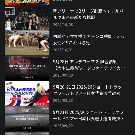
新アリーナでBリーグ制覇へ！アルバ
ルク東京の新たな挑戦
2025/10/08
白鵬がアマ相撲でガチンコ勝負！えっ
女性と!?これは必見！
2025/10/01
9月28日 アンテロープス 試合結果
【大樹生命 Wリーグユナイテッドカッ
プ】
2025/09/28
9月20-21日 2025/26ショートトラッ
クワールドツアー日本代表選手選考競
技会 ハイライト
2025/09/23
9月21日 2025/26ショートトラックワ
ールドツアー日本代表選手選考競技会
試合結果
2025/09/22