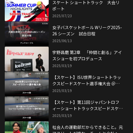
スケート ショートトラック 大会リ
ポ―ト
2025/07/23
女子バスケットボール Wリーグ2025-
26 シーズン 試合日程
2025/06/13
宇野昌磨 第2章 「仲間と創る」アイ
スショーを初プロデュース
2025/03/19
【スケート】ISU世界ショートトラッ
クスピードスケート選手権大会 ＠北
京
2025/03/19
【スケート】第11回ジャパントロフ
ィーショートトラックスピードスケー
ト選手権大会
2025/03/19
社会人の運動部だからできること。元