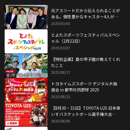
元アスリートだから伝えられることが
ある。個性豊かなキャスター4人が集
結
2025/03/05
とよたスポーツフェスティバルスペシ
ャル（2月22日）
2025/03/07
【特別企画】夏の甲子園が教えてくれ
たこと
2025/08/27
トヨタイムズスポーツ デジタル大抽
選会 in 都市対抗野球 2025
2025/08/22
【8月30・31日】TOYOTA U25 日本車
いすバスケットボール選手権大会
2025、とよたスポーツフェスティバ
2025/08/06
ルが同時開催！