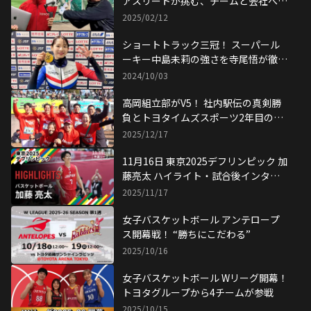
アスリートが挑む、チームと会社への
貢献
2025/02/12
ショートトラック三冠！ スーパール
ーキー中島未莉の強さを寺尾悟が徹底
解剖
2024/10/03
高岡組立部がV5！ 社内駅伝の真剣勝
負とトヨタイムズスポーツ2年目の挑
戦
2025/12/17
11月16日 東京2025デフリンピック 加
藤亮太 ハイライト・試合後インタビ
ュー（男子バスケットボール）
2025/11/17
女子バスケットボール アンテロープ
ス開幕戦！ “勝ちにこだわる”
2025/10/16
女子バスケットボール Wリーグ開幕！
トヨタグループから4チームが参戦
2025/10/15