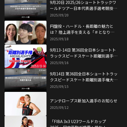
9月20日 2025/26ショートトラックワ
ールドツアー日本代表選手選考競技会
試合結果
2025/09/20
円盤投・ハードル・長距離の魅力と
は？ 陸上選手を支える「＃となり目
線」
2025/09/18
9月13-14日 第36回全日本ショートト
ラックスピードスケート距離別選手権
大会 ハイライト
2025/09/16
9月14日 第36回全日本ショートトラッ
クスピードスケート距離別選手権大会
試合結果
2025/09/15
アンテロープス新加入選手のお知らせ
2025/09/12
「FIBA 3x3 U23ワールドカップ