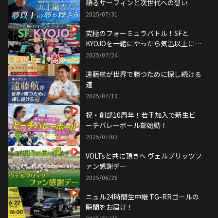
語るサーフィンと次世代への想い
2025/07/31
究極のフォーミュラバトル！SFと
KYOJOを一緒にやったら気温以上に熱
かった！
2025/07/24
遠藤航が世界で勝つために探し続ける
道
2025/07/10
祝・創部10周年！若手加入で新生ビ
ーチバレーボール部始動！
2025/07/03
VOLTsと共に頂きへ ヴェルブリッツフ
ァン感謝デー
2025/06/26
ニュル24時間生中継 TG-RRゴールの
瞬間をお届け！