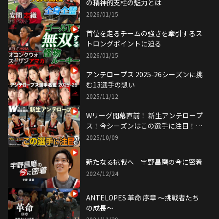
の精神的支柱の魅力とは
2026/01/15
首位を走るチームの強さを牽引するス
トロングポイントに迫る
2026/01/15
アンテロープス 2025-26シーズンに挑
む13選手の想い
2025/11/12
Wリーグ開幕直前！ 新生アンテロープ
ス！今シーズンはこの選手に注目！平
下愛佳、横山智那美 生出演
2025/10/09
新たなる挑戦へ 宇野昌磨の今に密着
2024/12/24
ANTELOPES 革命 序章 〜挑戦者たち
の成長〜