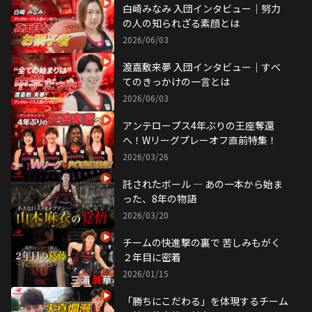
白崎みなみ 入団インタビュー｜努力
の人の知られざる素顔とは
2026/06/03
渡嘉敷来夢 入団インタビュー｜すべ
てのきっかけの一言とは
2026/06/03
アンテロープス4年ぶりの王座奪還
へ！Wリーグプレーオフ直前特集！
2026/03/26
託されたボール ― あの一本から始ま
った、8年の物語
2026/03/20
チームの快進撃の裏で 苦しみもがく
２年目に密着
2026/01/15
「勝ちにこだわる」を体現するチーム