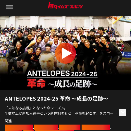
ANTELOPES 2024-25 革命 ～成長の足跡～
「未知なる挑戦」となった今シーズン。
半数以上が新加入選手という新体制のもと「革命を起こす」をスローガ
ンに掲げた。
関連
しかし、開幕2戦目でキャプテン・山本麻衣が負傷。
バスケットボール
,
アンテロープス
,
トヨタイムズ
,
トヨタアスリート
,
待ち受けていたのは、まさかの8連敗という厳しい現実だった。