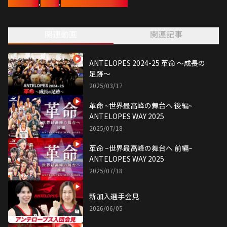
女子バスケ
,
トヨタ
,
女子バスケットボール部
それでも、勝利を求めて前を向いて歩み続けた。
試合ごとに成長を遂げ、プレーオフ進出を射程圏内に捉えるまでに。
しかし、さらなる試練が襲いかかる。
関連動画
関連記事
2年目の横山智那美、副キャプテン・平下愛佳が負傷。
幾多の苦難を乗り越え、常に前を向き、最後の瞬間まで戦い続けたアン
テロープス。
その成長の軌跡をたどる。
ANTELOPES 2024-25 革命 ～成長の
足跡～
2025/03/17
革命 ~世界最高峰の舞台へ 後編~
ANTELOPES WAY 2025
2025/07/18
革命 ~世界最高峰の舞台へ 前編~
ANTELOPES WAY 2025
2025/07/18
新加入選手会見
2026/06/05