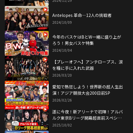
2024/11/29
Antelopes 革命―12人の挑戦者
2024/10/09
今年のバスケはBとW一緒に盛り上が
ろう！男女バスケ特集
2024/10/04
【プレーオフへ】アンテロープス、涙
を糧に手に入れた武器
2026/03/20
愛知で熱狂しよう！世界新の超人生出
演！アジア競技大会200日前SP
2026/02/26
遂に今夜！新アリーナで初陣！アルバ
ルク東京Bリーグ開幕超直前スペシャ
ル
2025/10/02