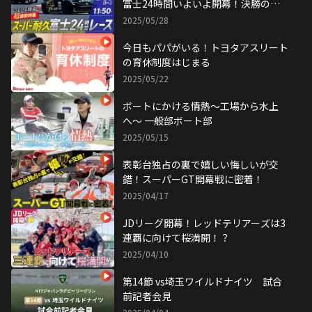
富士24時間いよいよ開幕！決勝の見
どころを完全予習！
2025/05/28
今日もパパがいる！トヨタアスリート
の育休制度はじまる
2025/05/22
ボートにかける情熱〜工場から水上
へ〜 一般部ボート部
2025/05/15
表彰台独占の裏で嬉しい悔しいが交
錯！スーパーGT開幕戦に密着！
2025/04/17
JDリーグ開幕！レッドテリアーズは3
連覇に向けて桜満開！？
2025/04/10
第14節 vs埼玉ワイルドナイツ 試合
前記者会見