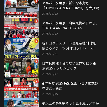
アルバルク東京の新たな本拠地
「TOYOTA ARENA TOKYO」を大探索
2025/09/02
アルバルク東京 府中最後の日から、
TOYOTA ARENA TOKYOへ
2025/09/02
新トヨタアスリート高原奈穂 地球を
感じるスポーツ 外洋ヨットレースに
挑む
2025/08/21
日本初開催！音のない世界で戦う 東
京2025デフリンピック！
2025/08/07
都市対抗2025 特別企画 トヨタ硬式野
球部選手名鑑
2025/08/05
夢以上の夢を探そう！五十嵐カノアが