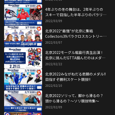
4年ぶりの冬の舞台は、2年半ぶりの
スキーで目指した半年ぶりのパラリン
ピック。New村岡桃佳を目に焼き付け
2022/03/09
ろ
北京2022“最強"が北京に集結
Collectors39パラクロスカントリース
キー･パラバイアスロン特集
2022/03/07
北京2022モーグル堀島行真生出演！
北京に挑んだGTTA掴んだのはメダル
だけじゃない！
2022/02/22
北京2022みながねだる悲願のメダル!!
目指すぞ勝利スケート競技!!
2022/02/10
北京2022ソリって、脚から滑るの？
頭から滑るの？～ソリ競技特集～
2022/02/09