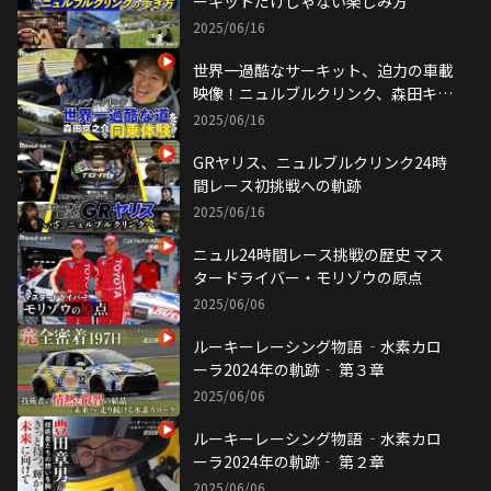
ーキットだけじゃない楽しみ方
2025/06/16
世界一過酷なサーキット、迫力の車載
映像！ニュルブルクリンク、森田キャ
スター初体験！
2025/06/16
GRヤリス、ニュルブルクリンク24時
間レース初挑戦への軌跡
2025/06/16
ニュル24時間レース挑戦の歴史 マス
タードライバー・モリゾウの原点
2025/06/06
ルーキーレーシング物語 ‐水素カロ
ーラ2024年の軌跡‐ 第３章
2025/06/06
ルーキーレーシング物語 ‐水素カロ
ーラ2024年の軌跡‐ 第２章
2025/06/06