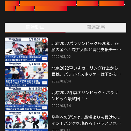
森井大輝
,
北京オリンピック・パラリンピック
,
トヨタイムズ
,
パラリンピック
,
リートの情報をお届け。
トヨタ
,
カーリング
,
パラアルペンスキー
トヨタの家族の家族による家族のための番組「トヨタイムズ放送部
（TOYOTATimesAthletesNow）」をぜひご覧ください。
関連動画
関連記事
■特集：パラリンピック暦20年、悲願の金へ！森井大輝と開発支援チー
ムの夢
森井大輝（日本/パラアルペンスキー）
アンドリュー・クルカ（USA/パラアルペンスキー）
北京2022パラリンピック歴20年、悲
願の金へ！森井大輝と開発支援チーム
の夢
2022/03/02
北京2022車いすカーリングは上から
目線、パラアイスホッケーは下から目
線冬のチームパラスポーツ特集
2022/03/04
北京2022冬季オリンピック・パラリ
ンピック最終回！
ThankstoallourGTTA​謝謝
2022/03/14
勝利への近道は、最短よりも最速のラ
イン！バンクを攻めろ！パラスノボー
ドのGTTA！
2022/03/11