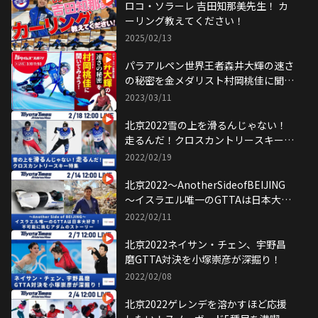
ロコ・ソラーレ 吉田知那美先生！ カ
ーリング教えてください！
2025/02/13
パラアルペン世界王者森井大輝の速さ
の秘密を金メダリスト村岡桃佳に聞い
てみよう
2023/03/11
北京2022雪の上を滑るんじゃない！
走るんだ！クロスカントリースキー特
集
2022/02/19
北京2022～AnotherSideofBEIJING
～イスラエル唯一のGTTAは日本大好
き！不可能に挑むアダムのストーリー
2022/02/11
北京2022ネイサン・チェン、宇野昌
磨GTTA対決を小塚崇彦が深掘り！
2022/02/08
北京2022ゲレンデを溶かすほど応援