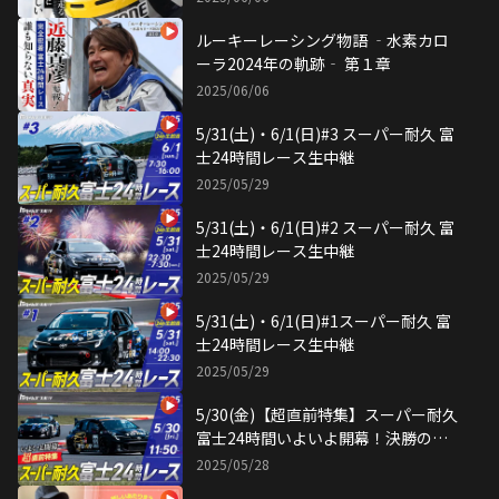
ルーキーレーシング物語 ‐水素カロ
ーラ2024年の軌跡‐ 第１章
2025/06/06
5/31(土)・6/1(日)#3 スーパー耐久 富
士24時間レース生中継
2025/05/29
5/31(土)・6/1(日)#2 スーパー耐久 富
士24時間レース生中継
2025/05/29
5/31(土)・6/1(日)#1スーパー耐久 富
士24時間レース生中継
2025/05/29
5/30(金)【超直前特集】スーパー耐久
富士24時間いよいよ開幕！決勝の見
どころを完全予習！
2025/05/28