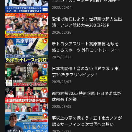
したい！スノーボード5種目を満喫せ
よ！
2022/02/04
愛知で熱狂しよう！世界新の超人生出
演！アジア競技大会200日前SP
2026/02/26
新トヨタアスリート高原奈穂 地球を
感じるスポーツ 外洋ヨットレースに
挑む
2025/08/21
日本初開催！音のない世界で戦う 東
京2025デフリンピック！
2025/08/07
都市対抗2025 特別企画 トヨタ硬式野
球部選手名鑑
2025/08/05
夢以上の夢を探そう！五十嵐カノアが
語るサーフィンと次世代への想い
2025/07/31