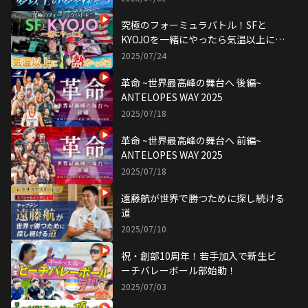
究極のフォーミュラバトル！SFと
KYOJOを一緒にやったら気温以上に熱
かった！
2025/07/24
革命 ~世界最高峰の舞台へ 後編~
ANTELOPES WAY 2025
2025/07/18
革命 ~世界最高峰の舞台へ 前編~
ANTELOPES WAY 2025
2025/07/18
遠藤航が世界で勝つために探し続ける
道
2025/07/10
祝・創部10周年！若手加入で新生ビ
ーチバレーボール部始動！
2025/07/03