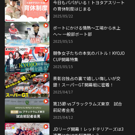
今日もパパがいる！トヨタアスリート
の育休制度はじまる
2025/05/22
ボートにかける情熱〜工場から水上
へ〜 一般部ボート部
2025/05/15
競争女子たちの本気のバトル！KYOJO
CUP開幕特集
2025/05/15
表彰台独占の裏で嬉しい悔しいが交
錯！スーパーGT開幕戦に密着！
2025/04/17
第15節 vsブラックラムズ東京 試合
前記者会見
2025/04/12
JDリーグ開幕！レッドテリアーズは3