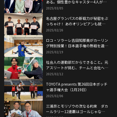
ある。個性豊かなキャスター4人が集
結
2025/03/05
名古屋グランパスの新戦力が秘密をぶ
っちゃけ！ あのオリンピアンも就職
を熱望？
2025/02/26
ロコ・ソラーレ吉田知那美がカーリン
グ特別授業！日本選手権の熱戦を選手
目線から解説
2025/02/19
社会人の運動部だからできること。元
アスリートが挑む、チームと会社への
貢献
2025/02/12
TOYOTA presents 第26回日本ボッチ
ャ選手権大会（1月19日）
2025/02/06
三浦昂とモリゾウの次なる約束 ダカ
ールラリー12連覇はゴールじゃな