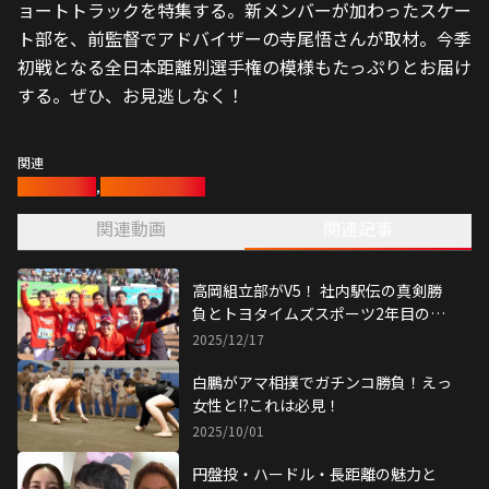
ョートトラックを特集する。新メンバーが加わったスケー
ト部を、前監督でアドバイザーの寺尾悟さんが取材。今季
初戦となる全日本距離別選手権の模様もたっぷりとお届け
する。ぜひ、お見逃しなく！
関連
トヨタイムズ
,
トヨタアスリート
関連動画
関連記事
高岡組立部がV5！ 社内駅伝の真剣勝
負とトヨタイムズスポーツ2年目の挑
戦
2025/12/17
白鵬がアマ相撲でガチンコ勝負！えっ
女性と!?これは必見！
2025/10/01
円盤投・ハードル・長距離の魅力と