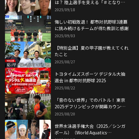
は？ 陸上選手を支える「＃となり目
線」
2025/09/18
悔しい初戦敗退！ 都市対抗野球3連覇
に挑み続けるチームが得た教訓と感謝
2025/09/03
【特別企画】夏の甲子園が教えてくれ
たこと
2025/08/27
トヨタイムズスポーツ デジタル大抽
選会 in 都市対抗野球 2025
2025/08/22
「音のない世界」でのバトル！ 東京
2025デフリンピックが開幕カウント
ダウン
2025/08/20
世界水泳選手権大会（2025／シンガ
ポール）（World Aquatics