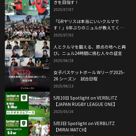
きを目指す！
2025/07/07
「GRヤリスは本当にいいクルマで
す！」6年ぶりのニュルが教えてくれ
たこと
2025/07/02
人とクルマを鍛える、原点の地へと再
び。ニュル24時間に挑む人々の証言
2025/06/18
女子バスケットボール Wリーグ2025-
26 シーズン 試合日程
2025/06/13
5月10日 Spotlight on VERBLITZ
【JAPAN RUGBY LEAGUE ONE】
2025/05/16
5月3日 Spotlight on VERBLITZ
【MIRAI MATCH】