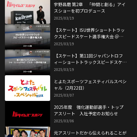
宇野昌磨 第2章 「仲間と創る」アイ
スショーを初プロデュース
2025/03/19
【スケート】ISU世界ショートトラッ
クスピードスケート選手権大会 ＠北
京
2025/03/19
【スケート】第11回ジャパントロフ
ィーショートトラックスピードスケー
ト選手権大会
2025/03/19
とよたスポーツフェスティバルスペシ
ャル（2月22日）
2025/03/07
2025年度 強化運動部選手・トップ
アスリート 入社予定のお知らせ
2025/03/06
元アスリートだから伝えられることが