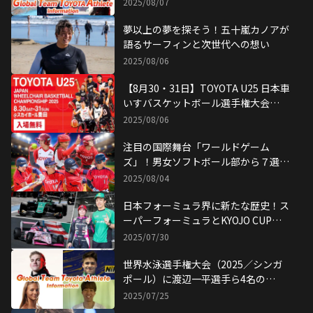
Championships Singapore 2025）
2025/08/07
でGTTAメダルラッシュ！
夢以上の夢を探そう！五十嵐カノアが
語るサーフィンと次世代への想い
2025/08/06
【8月30・31日】TOYOTA U25 日本車
いすバスケットボール選手権大会
2025、とよたスポーツフェスティバ
2025/08/06
ルが同時開催！
注目の国際舞台「ワールドゲーム
ズ」！男女ソフトボール部から７選手
が 世界一を目指す！
2025/08/04
日本フォーミュラ界に新たな歴史！ス
ーパーフォーミュラとKYOJO CUPが
同時開催!!
2025/07/30
世界水泳選手権大会（2025／シンガ
ポール）に渡辺一平選手ら4名の
GTTAが出場！
2025/07/25