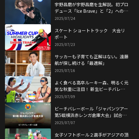
宇野昌磨が宇野昌磨を生解説。初プロ
デュース「Ice Brave」と「2」への想
い
2025/07/24
スケート ショートトラック 大会リ
ポ―ト
2025/07/23
サッカーも子育ても正解はない。遠藤
航が探し続ける「最適解」
2025/07/16
よく食べる高卒ルーキー森、明るく元
気な秋重に注目！ 新生ビーチバレー
ボール部
2025/07/09
ビーチバレーボール「ジャパンツアー
第5戦横浜赤レンガ倉庫大会」試合リ
ポート
2025/07/07
女子ソフトボール２選手がアジアの頂