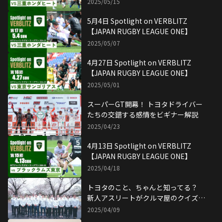
2025/05/15
5月4日 Spotlight on VERBLITZ
【JAPAN RUGBY LEAGUE ONE】
2025/05/07
4月27日 Spotlight on VERBLITZ
【JAPAN RUGBY LEAGUE ONE】
2025/05/01
スーパーGT開幕！ トヨタドライバー
たちの交錯する感情をビギナー解説
2025/04/23
4月13日 Spotlight on VERBLITZ
【JAPAN RUGBY LEAGUE ONE】
2025/04/18
トヨタのこと、ちゃんと知ってる？
新人アスリートがクルマ屋のクイズに
挑戦
2025/04/09