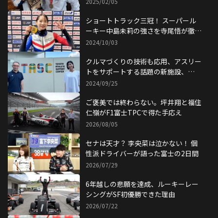
い！
2025/02/05
ショートトラック三冠！ スーパール
ーキー中島未莉の強さを寺尾悟が徹底
解剖
2024/10/03
クルマづくりの技術も応用、アスリー
トをサポートする話題の新施設、
TASCに初潜入！
2024/09/25
ご褒美では終わらない。坪井翔と福住
仁嶺がF1富士TPCで得た手応え
2026/08/05
セナは天才？ 李央菜は泣かない！ 個
性派ドライバーが語った富士の2日間
2026/07/29
6年越しの悲願を達成、ルーキーレー
シングがSF初優勝できた理由
2026/07/22