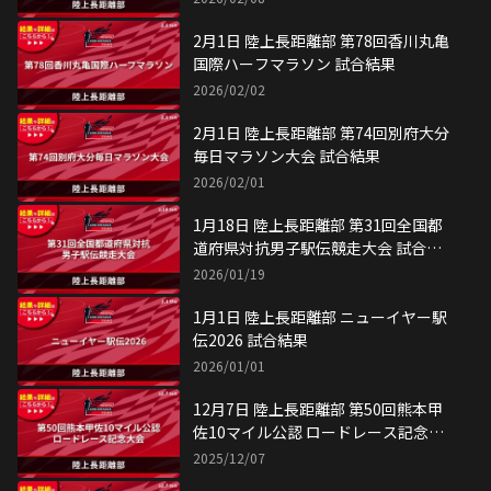
2月1日 陸上長距離部 第78回香川丸亀
国際ハーフマラソン 試合結果
2026/02/02
2月1日 陸上長距離部 第74回別府大分
毎日マラソン大会 試合結果
2026/02/01
1月18日 陸上長距離部 第31回全国都
道府県対抗男子駅伝競走大会 試合結
果
2026/01/19
1月1日 陸上長距離部 ニューイヤー駅
伝2026 試合結果
2026/01/01
12月7日 陸上長距離部 第50回熊本甲
佐10マイル公認 ロードレース記念大
会 試合結果
2025/12/07