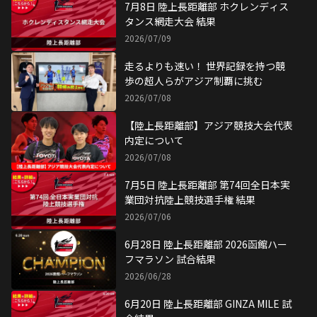
7月8日 陸上長距離部 ホクレンディス
タンス網走大会 結果
2026/07/09
走るよりも速い！ 世界記録を持つ競
歩の超人らがアジア制覇に挑む
2026/07/08
【陸上長距離部】アジア競技大会代表
内定について
2026/07/08
7月5日 陸上長距離部 第74回全日本実
業団対抗陸上競技選手権 結果
2026/07/06
6月28日 陸上長距離部 2026函館ハー
フマラソン 試合結果
2026/06/28
6月20日 陸上長距離部 GINZA MILE 試