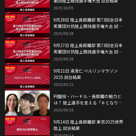
業団陸上競技選手権大会 試合結果
2025/10/05
9月28日 陸上長距離部 第73回全日本
実業団対抗陸上競技選手権大会 試合
結果
2025/09/28
9月27日 陸上長距離部 第73回全日本
実業団対抗陸上競技選手権大会 試合
結果
2025/09/28
9月21日 湯浅仁 ベルリンマラソン
2025 試合結果
2025/09/22
円盤投・ハードル・長距離の魅力と
は？ 陸上選手を支える「＃となり目
線」
2025/09/18
9月14日 陸上長距離部 東京2025世界
陸上 試合結果
2025/09/14