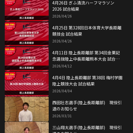
4月26日 ぎふ清流ハーフマラソン
2026 試合結果
2026/04/26
4月25日 第328回日本体育大学長距離
競技会 試合結果
2026/04/26
4月11日 陸上長距離部 第34回金栗記
念選抜陸上中長距離熊本大会 試合結
果
2026/04/12
4月4日 陸上長距離部 第38回 梅村学園
陸上競技大会 試合結果
2026/04/04
西田壮志選手(陸上長距離部) 現役引
退のお知らせ
2026/03/31
三山翔太選手(陸上長距離部) 現役引