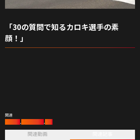
「30の質問で知るカロキ選手の素
顔！」
関連
陸上競技
,
陸上長距離部
,
陸上
関連動画
関連記事