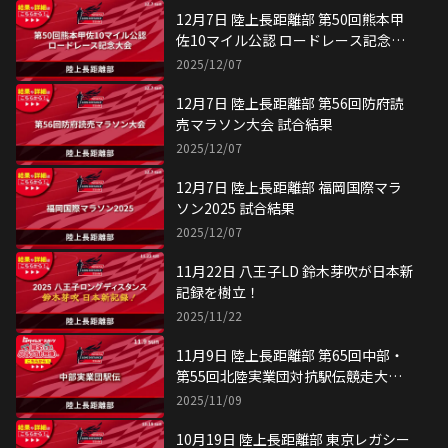
12月7日 陸上長距離部 第50回熊本甲
佐10マイル公認 ロードレース記念大
会 試合結果
2025/12/07
12月7日 陸上長距離部 第56回防府読
売マラソン大会 試合結果
2025/12/07
12月7日 陸上長距離部 福岡国際マラ
ソン2025 試合結果
2025/12/07
11月22日 八王子LD 鈴木芽吹が日本新
記録を樹立！
2025/11/22
11月9日 陸上長距離部 第65回中部・
第55回北陸実業団対抗駅伝競走大会
試合結果
2025/11/09
10月19日 陸上長距離部 東京レガシー