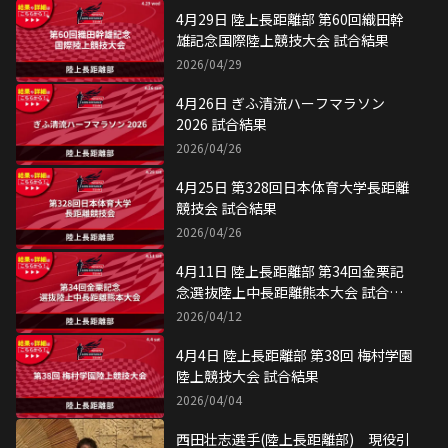
4月29日 陸上長距離部 第60回織田幹
雄記念国際陸上競技大会 試合結果
2026/04/29
4月26日 ぎふ清流ハーフマラソン
2026 試合結果
2026/04/26
4月25日 第328回日本体育大学長距離
競技会 試合結果
2026/04/26
4月11日 陸上長距離部 第34回金栗記
念選抜陸上中長距離熊本大会 試合結
果
2026/04/12
4月4日 陸上長距離部 第38回 梅村学園
陸上競技大会 試合結果
2026/04/04
西田壮志選手(陸上長距離部) 現役引