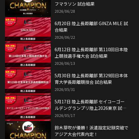
フマラソン 試合結果
2026/06/28
6月20日 陸上長距離部 GINZA MILE 試
合結果
2026/06/22
6月12日 陸上長距離部 第110回日本陸
上競技選手権大会 試合結果
2026/06/13
5月30日 陸上長距離部 第329回日本体
育大学長距離競技会 試合結果
2026/05/31
5月17日 陸上長距離部 セイコーゴー
ルデングランプリ陸上2026東京 試合
結果
2026/05/17
鈴木芽吹が優勝！派遣設定記録突破で
アジア大会代表内定！