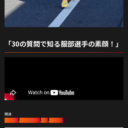
「30の質問で知る服部選手の素顔！」
関連
陸上競技
,
陸上長距離部
,
陸上
,
マラソン