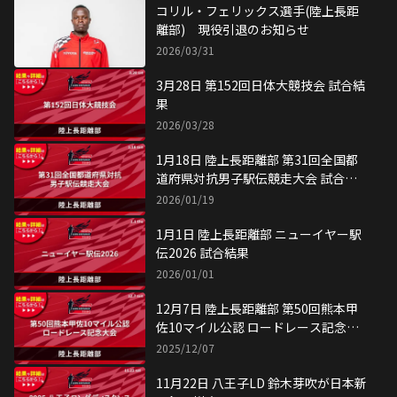
コリル・フェリックス選手(陸上長距
離部) 現役引退のお知らせ
2026/03/31
3月28日 第152回日体大競技会 試合結
果
2026/03/28
1月18日 陸上長距離部 第31回全国都
道府県対抗男子駅伝競走大会 試合結
果
2026/01/19
1月1日 陸上長距離部 ニューイヤー駅
伝2026 試合結果
2026/01/01
12月7日 陸上長距離部 第50回熊本甲
佐10マイル公認 ロードレース記念大
会 試合結果
2025/12/07
11月22日 八王子LD 鈴木芽吹が日本新