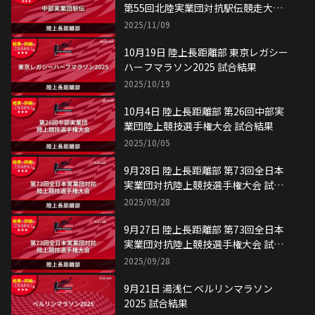
第55回北陸実業団対抗駅伝競走大会
試合結果
2025/11/09
10月19日 陸上長距離部 東京レガシー
ハーフマラソン2025 試合結果
2025/10/19
10月4日 陸上長距離部 第26回中部実
業団陸上競技選手権大会 試合結果
2025/10/05
9月28日 陸上長距離部 第73回全日本
実業団対抗陸上競技選手権大会 試合
結果
2025/09/28
9月27日 陸上長距離部 第73回全日本
実業団対抗陸上競技選手権大会 試合
結果
2025/09/28
9月21日 湯浅仁 ベルリンマラソン
2025 試合結果