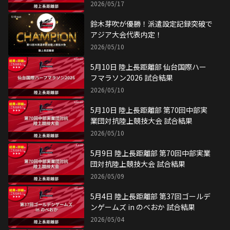
結果
2026/05/17
鈴木芽吹が優勝！派遣設定記録突破で
アジア大会代表内定！
2026/05/10
5月10日 陸上長距離部 仙台国際ハー
フマラソン2026 試合結果
2026/05/10
5月10日 陸上長距離部 第70回中部実
業団対抗陸上競技大会 試合結果
2026/05/10
5月9日 陸上長距離部 第70回中部実業
団対抗陸上競技大会 試合結果
2026/05/09
5月4日 陸上長距離部 第37回ゴールデ
ンゲームズ in のべおか 試合結果
2026/05/04