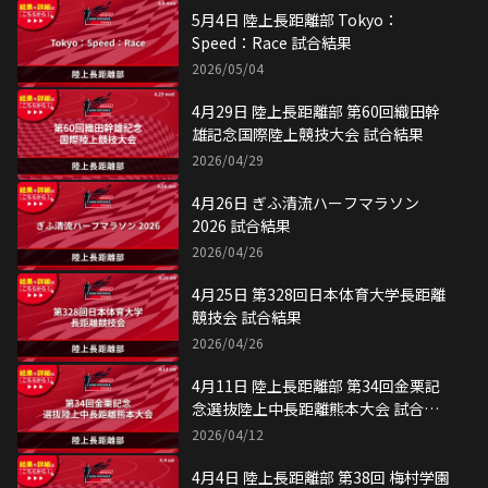
5月4日 陸上長距離部 Tokyo：
Speed：Race 試合結果
2026/05/04
4月29日 陸上長距離部 第60回織田幹
雄記念国際陸上競技大会 試合結果
2026/04/29
4月26日 ぎふ清流ハーフマラソン
2026 試合結果
2026/04/26
4月25日 第328回日本体育大学長距離
競技会 試合結果
2026/04/26
4月11日 陸上長距離部 第34回金栗記
念選抜陸上中長距離熊本大会 試合結
果
2026/04/12
4月4日 陸上長距離部 第38回 梅村学園