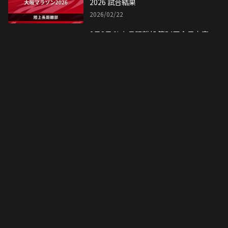
2026 試合結果
2026/02/22
2月8日 陸上長距離部 第54回全日本実
業団ハーフマラソン 試合結果
2026/02/08
2月1日 陸上長距離部 第78回香川丸亀
国際ハーフマラソン 試合結果
2026/02/02
2月1日 陸上長距離部 第74回別府大分
毎日マラソン大会 試合結果
2026/02/01
「スポーツってなんだろう？」デフリ
ンピック金メダリストが語る葛藤と意
義
2026/01/28
1月18日 陸上長距離部 第31回全国都
道府県対抗男子駅伝競走大会 試合結
果
2026/01/19