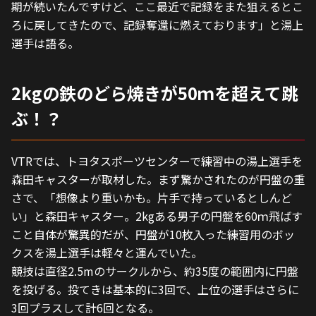
期が続いたんですけど、ここ最近で記録をまた狙えるとこ
ろに戻してきたので、記録奪還に燃えております」と湯上
選手は語る。
2kgの鉄のどら焼きが50ｍを超えて跳
ぶ！？
VTRでは、トヨタスポーツセンターで練習中の湯上選手を
森田キャスターが取材した。まず驚かされたのが円盤の重
さで、「想像より重いかも。片手で持っているとしんど
い」と森田キャスター。2kgある男子の円盤を60ｍ飛ばす
こと自体が驚異的だが、円盤が10枚入った練習用のボッ
クスを湯上選手は軽々と運んでいた。
競技は直径2.5mのサークルから、約35度の範囲内に円盤
を投げる。投てきは基本的に3回で、上位の選手はさらに
3回プラスして計6回となる。