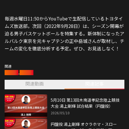
毎週水曜日11:50からYouTubeで生配信しているトヨタイ
ムズ放送部。次回（2022年9月28日）は、シーズン開幕が
迫る男子バスケットボールを特集する。新体制になったア
ルバルク東京を元キャプテンの正中岳城さんが取材し、チ
ームの変化を徹底分析する予定。ぜひ、お見逃しなく！
関連
陸上競技
,
湯上剛輝
関連動画
関連記事
5月10日 第13回木南道孝記念陸上競技
大会 湯上剛輝 試合結果（円盤投）
2026/05/10
円盤投 湯上剛輝 オクラホマ・スロー