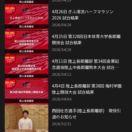
4月26日 ぎふ清流ハーフマラソン
2026 試合結果
2026/04/26
4月25日 第328回日本体育大学長距離
競技会 試合結果
2026/04/26
4月11日 陸上長距離部 第34回金栗記
念選抜陸上中長距離熊本大会 試合結
果
2026/04/12
4月4日 陸上長距離部 第38回 梅村学園
陸上競技大会 試合結果
2026/04/04
西田壮志選手(陸上長距離部) 現役引
退のお知らせ
2026/03/31