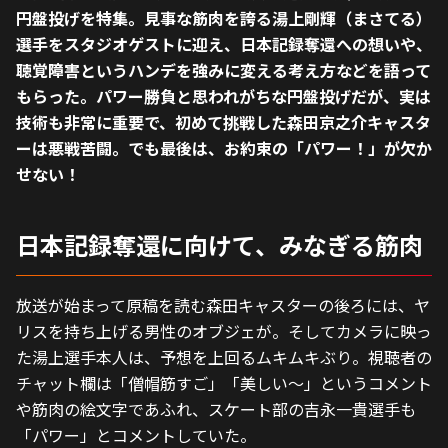
円盤投げを特集。見事な筋肉を誇る湯上剛輝（まさてる）
選手をスタジオゲストに迎え、日本記録奪還への想いや、
聴覚障害というハンデを強みに変える考え方などを語って
もらった。パワー勝負と思われがちな円盤投げだが、実は
技術も非常に重要で、初めて挑戦した森田京之介キャスタ
ーは悪戦苦闘。でも最後は、お約束の「パワー！」が欠か
せない！
日本記録奪還に向けて、みなぎる筋肉
放送が始まって原稿を読む森田キャスターの後ろには、ヤ
リスを持ち上げる男性のオブジェが。そしてカメラに映っ
た湯上選手本人は、予想を上回るムキムキぶり。視聴者の
チャット欄は「僧帽筋すご」「美しい～」というコメント
や筋肉の絵文字であふれ、スケート部の吉永一貴選手も
「パワー」とコメントしていた。