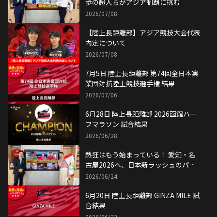
歩の超人らがアジア制覇に挑む
2026/07/08
【陸上長距離部】アジア競技大会代表
内定について
2026/07/08
7月5日 陸上長距離部 第74回全日本実
業団対抗陸上競技選手権 結果
2026/07/06
6月28日 陸上長距離部 2026函館ハー
フマラソン 試合結果
2026/06/28
熱狂はもう始まっている！ 愛知・名
古屋2026へ、日本新ラッシュのパラ
陸上
2026/06/24
6月20日 陸上長距離部 GINZA MILE 試
合結果
2026/06/22