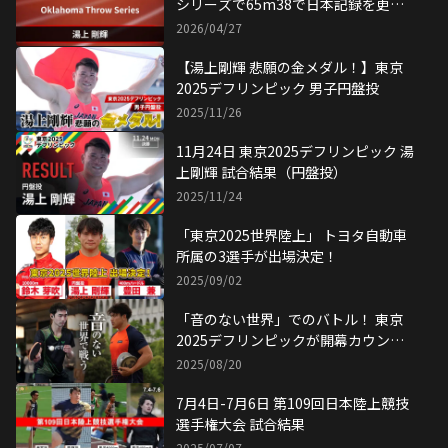
シリーズで65m38で日本記録を更
新！
2026/04/27
【湯上剛輝 悲願の金メダル！】東京
2025デフリンピック 男子円盤投
2025/11/26
11月24日 東京2025デフリンピック 湯
上剛輝 試合結果（円盤投）
2025/11/24
「東京2025世界陸上」 トヨタ自動車
所属の3選手が出場決定！
2025/09/02
「音のない世界」でのバトル！ 東京
2025デフリンピックが開幕カウント
ダウン
2025/08/20
7月4日-7月6日 第109回日本陸上競技
選手権大会 試合結果
2025/07/07