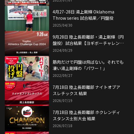
4月27-28日 湯上剛輝 Oklahoma
Throw series 試合結果／円盤投
2025/04/30
9月28日 陸上長距離部・湯上剛輝（円
盤投）試合結果【ヨギボーチャレン
ジ】
2024/09/29
筋肉だけで円盤は飛ばない。それでも
凄い湯上剛輝の「パワー！」
2022/09/27
7月18日 陸上長距離部 ナイトオブア
スレチックス 結果
2026/07/19
7月18日 陸上長距離部 ホクレンディ
スタンス士別大会 結果
2026/07/18