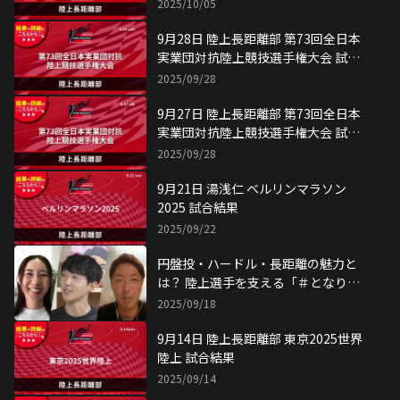
2025/10/05
9月28日 陸上長距離部 第73回全日本
実業団対抗陸上競技選手権大会 試合
結果
2025/09/28
9月27日 陸上長距離部 第73回全日本
実業団対抗陸上競技選手権大会 試合
結果
2025/09/28
9月21日 湯浅仁 ベルリンマラソン
2025 試合結果
2025/09/22
円盤投・ハードル・長距離の魅力と
は？ 陸上選手を支える「＃となり目
線」
2025/09/18
9月14日 陸上長距離部 東京2025世界
陸上 試合結果
2025/09/14