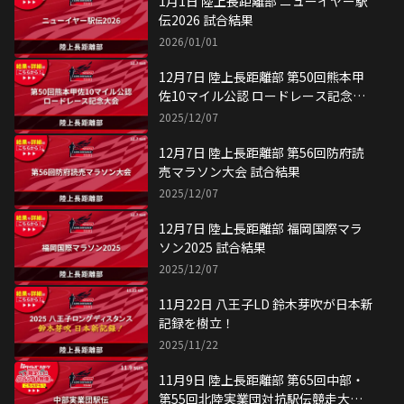
1月1日 陸上長距離部 ニューイヤー駅
伝2026 試合結果
2026/01/01
12月7日 陸上長距離部 第50回熊本甲
佐10マイル公認 ロードレース記念大
会 試合結果
2025/12/07
12月7日 陸上長距離部 第56回防府読
売マラソン大会 試合結果
2025/12/07
12月7日 陸上長距離部 福岡国際マラ
ソン2025 試合結果
2025/12/07
11月22日 八王子LD 鈴木芽吹が日本新
記録を樹立！
2025/11/22
11月9日 陸上長距離部 第65回中部・
第55回北陸実業団対抗駅伝競走大会