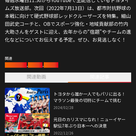
毎週水曜日11:50からYouTubeで生配信しているトヨタイ
ムズ放送部。次回（2022年7月13日）は、都市対抗野球の
本戦に向けて硬式野球部レッドクルーザーズを特集。細山
田武史コーチと、OBでスポーツ強化・地域貢献部の竹内
大助さんをゲストに迎え、去年からの“宿題"やチームの進
化などについてお伝えする予定。ぜひ、お見逃しなく！
関連
陸上長距離部
,
西山雄介
,
服部勇馬
関連動画
関連記事
トヨタから誰か一人でもパリに出る！
マラソン最後の切符にチームで挑む
2024/02/28
元日のカリスマになれ！ニューイヤー
駅伝7年ぶり日本一への決意
2022/12/26