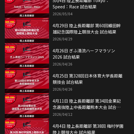
5月4日 陸上長距離部 Tokyo：
Speed：Race 試合結果
2026/05/04
4月29日 陸上長距離部 第60回織田幹
雄記念国際陸上競技大会 試合結果
2026/04/29
4月26日 ぎふ清流ハーフマラソン
2026 試合結果
2026/04/26
4月25日 第328回日本体育大学長距離
競技会 試合結果
2026/04/26
4月11日 陸上長距離部 第34回金栗記
念選抜陸上中長距離熊本大会 試合結
果
2026/04/12
4月4日 陸上長距離部 第38回 梅村学園
陸上競技大会 試合結果